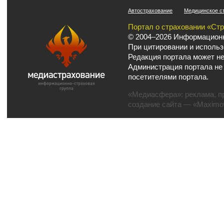
Автострахование
Медицинское с
Портал о страховании «Ст
© 2004–2026 Информационн
При цитировании и использ
Редакция портала может не
Администрация портала не
посетителями портала.
«Медиасфера»:
реклама
,
п
создание сайта
— «Maximov