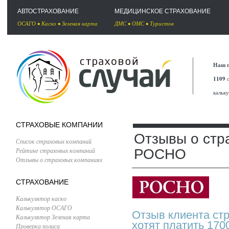
АВТОСТРАХОВАНИЕ
МЕДИЦИНСКОЕ СТРАХОВАНИЕ
ОСАГО
•
Каско
•
Зеленая карта
ДМС
•
ОМС
•
Туристов
Наш п
1109
с
кальк
СТРАХОВЫЕ КОМПАНИИ
Отзывы о стр
Список страховых компаний
Рейтинг страховых компаний
РОСНО
Отзывы о страховых компаниях
СТРАХОВАНИЕ
Калькулятор каско
Калькулятор ОСАГО
Отзыв клиента ст
Калькулятор Зеленая карта
хотят платить 170
Проверка полиса