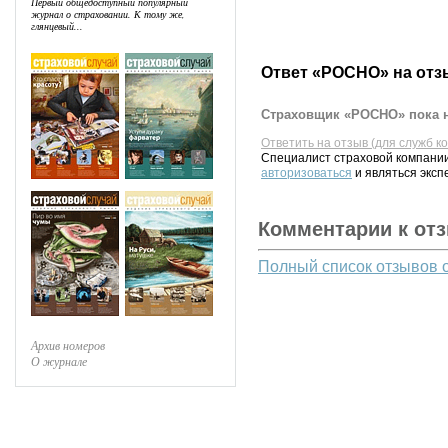
Первый общедоступный популярный
журнал о страховании. К тому же,
глянцевый...
Ответ «РОСНО» на отз
Страховщик «РОСНО» пока н
Ответить на отзыв (для служб к
Специалист страховой компании
авторизоваться
и являться эксп
Комментарии к от
Полный список отзывов 
Архив номеров
О журнале