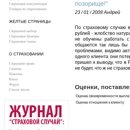
позорище!"
Страховая консультация
Тендеры по страхованию
23 / 01 / 2009
Андрей
ЖЕЛТЫЕ СТРАНИЦЫ
По страховому случаю в
Страховой надзор
рублей - жлобство нату
Страховые брокеры
не обучены работать с
Страховые союзы
общаются так лишь бы 
проблемами, видимо авто
О СТРАХОВАНИИ
одного клиента они поте
пришел к выводу, что в 
Страховое право
не будет, что ж не страх
Статьи
Новости
Книги
Форум
Оценки, поставл
Список тегов
Оценка своевременности выпла
Оценка отношения к клиенту: