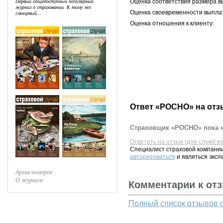
Первый общедоступный популярный
Оценка соответствия размера в
журнал о страховании. К тому же,
Оценка своевременности выпла
глянцевый...
Оценка отношения к клиенту:
Ответ «РОСНО» на отз
Страховщик «РОСНО» пока н
Ответить на отзыв (для служб к
Специалист страховой компании
авторизоваться
и являться эксп
Архив номеров
О журнале
Комментарии к от
Полный список отзывов 