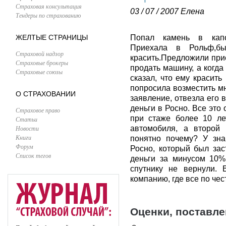
Страховая консультация
03 / 07 / 2007
Елена
Тендеры по страхованию
ЖЕЛТЫЕ СТРАНИЦЫ
Попал камень в капот
Приехала в Рольф,быс
Страховой надзор
красить.Предложили прие
Страховые брокеры
продать машину, а когда
Страховые союзы
сказал, что ему красить
попросила возместить м
О СТРАХОВАНИИ
заявление, отвезла его
деньги в Росно. Все это 
Страховое право
при стаже более 10 ле
Статьи
Новости
автомобиля, а второй 
Книги
понятно почему? У зна
Форум
Росно, который был зас
Список тегов
деньги за минусом 10%
спутнику не вернули. 
компанию, где все по чес
Оценки, поставл