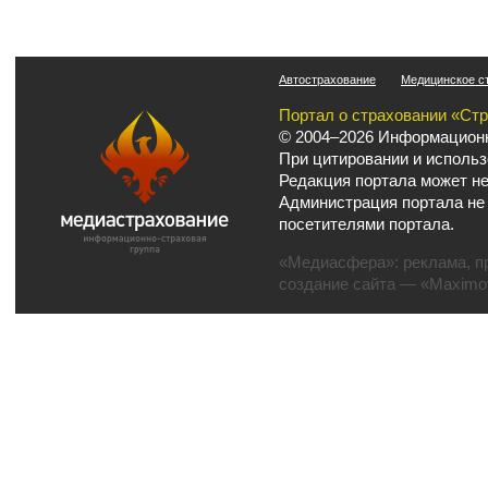
Автострахование
Медицинское с
Портал о страховании «Ст
© 2004–2026 Информационн
При цитировании и использ
Редакция портала может не
Администрация портала не
посетителями портала.
«Медиасфера»:
реклама
,
п
создание сайта
— «Maximov