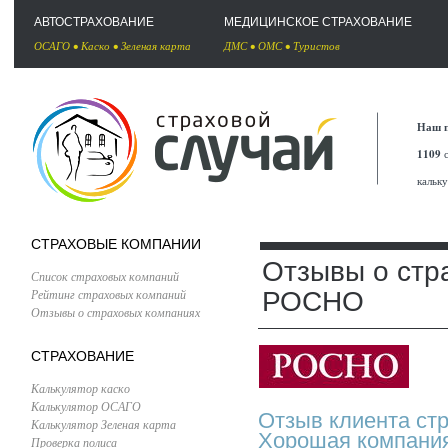
АВТОСТРАХОВАНИЕ
МЕДИЦИНСКОЕ СТРАХОВАНИЕ
ОСАГО
•
Каско
•
Зеленая карта
ДМС
•
ОМС
•
Туристов
Наш п
1109
с
кальк
СТРАХОВЫЕ КОМПАНИИ
Отзывы о стр
Список страховых компаний
Рейтинг страховых компаний
РОСНО
Отзывы о страховых компаниях
СТРАХОВАНИЕ
Калькулятор каско
Калькулятор ОСАГО
Отзыв клиента ст
Калькулятор Зеленая карта
Хорошая компания
Проверка полиса