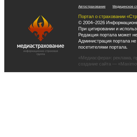
Автострахование
Медицинское с
Портал о страховании «Ст
© 2004–2026 Информационн
При цитировании и использ
Редакция портала может не
Администрация портала не
посетителями портала.
«Медиасфера»:
реклама
,
п
создание сайта
— «Maximov