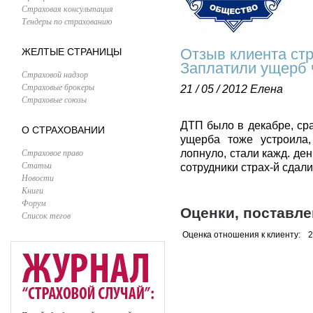
Страховая консультация
Тендеры по страхованию
Отзыв клиента ст
ЖЕЛТЫЕ СТРАНИЦЫ
Заплатили ущерб 
Страховой надзор
Страховые брокеры
21 / 05 / 2012
Елена
Страховые союзы
ДТП было в декабре, ср
О СТРАХОВАНИИ
ущерба тоже устроила,
Страховое право
лопнуло, стали кажд. де
Статьи
сотрудники страх-й сдали
Новости
Книги
Форум
Оценки, поставл
Список тегов
Оценка отношения к клиенту:
2