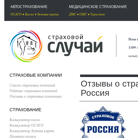
АВТОСТРАХОВАНИЕ
МЕДИЦИНСКОЕ СТРАХОВАНИЕ
ОСАГО
•
Каско
•
Зеленая карта
ДМС
•
ОМС
•
Туристов
Наш п
1109
с
кальк
СТРАХОВЫЕ КОМПАНИИ
Отзывы о стр
Список страховых компаний
Рейтинг страховых компаний
Россия
Отзывы о страховых компаниях
СТРАХОВАНИЕ
Калькулятор каско
Калькулятор ОСАГО
Калькулятор Зеленая карта
Проверка полиса