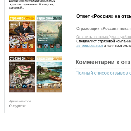
Первый общедоступный популярный
журнал о страховании. К тому же,
глянцевый...
Ответ «Россия» на отз
Страховщик «Россия» пока н
Ответить на отзыв (для служб к
Специалист страховой компании
авторизоваться
и являться эксп
Комментарии к от
Полный список отзывов 
Архив номеров
О журнале