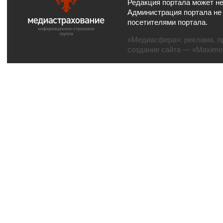
Редакция портала может не
Администрация портала не
посетителями портала.
«Медиасфера»:
реклама
,
п
создание сайта
— «Maximov