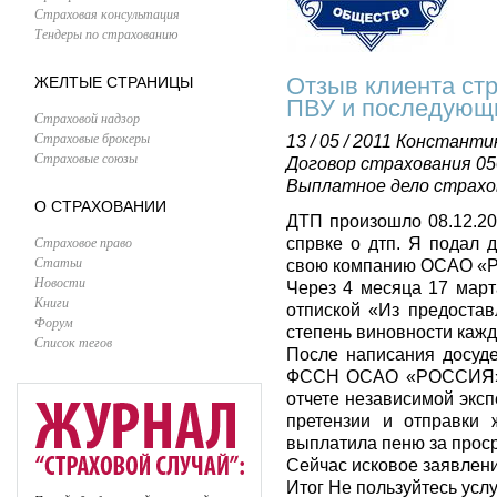
Страховая консультация
Тендеры по страхованию
Отзыв клиента стр
ЖЕЛТЫЕ СТРАНИЦЫ
ПВУ и последующ
Страховой надзор
Страховые брокеры
13 / 05 / 2011
Константи
Страховые союзы
Договор страхования 05
Выплатное дело страхов
О СТРАХОВАНИИ
ДТП произошло 08.12.20
Страховое право
спрвке о дтп. Я подал
Статьи
свою компанию ОСАО «Р
Новости
Через 4 месяца 17 март
Книги
отпиской «Из предоста
Форум
степень виновности кажд
Список тегов
После написания досуд
ФССН ОСАО «РОССИЯ» вы
отчете независимой экс
претензии и отправ
выплатила пеню за проср
Сейчас исковое заявлени
Итог Не пользуйтесь усл