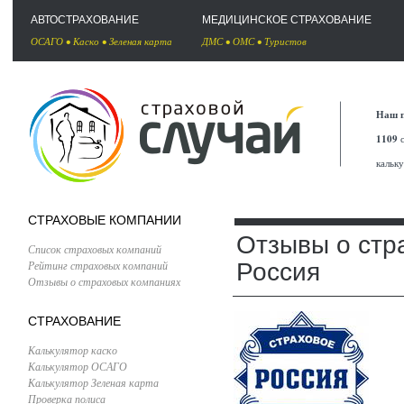
АВТОСТРАХОВАНИЕ
МЕДИЦИНСКОЕ СТРАХОВАНИЕ
ОСАГО
•
Каско
•
Зеленая карта
ДМС
•
ОМС
•
Туристов
Наш п
1109
с
кальк
СТРАХОВЫЕ КОМПАНИИ
Отзывы о стр
Список страховых компаний
Рейтинг страховых компаний
Россия
Отзывы о страховых компаниях
СТРАХОВАНИЕ
Калькулятор каско
Калькулятор ОСАГО
Калькулятор Зеленая карта
Проверка полиса