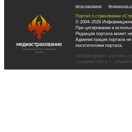
Автострахование
Медицинское с
Портал о страховании «Ст
© 2004–2026 Информационн
При цитировании и использ
Редакция портала может не
Администрация портала не
посетителями портала.
«Медиасфера»:
реклама
,
п
создание сайта
— «Maximov