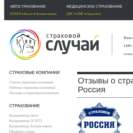
АВТОСТРАХОВАНИЕ
МЕДИЦИНСКОЕ СТРАХОВАНИЕ
ОСАГО
•
Каско
•
Зеленая карта
ДМС
•
ОМС
•
Туристов
Наш п
1109
с
кальк
СТРАХОВЫЕ КОМПАНИИ
Отзывы о стр
Список страховых компаний
Рейтинг страховых компаний
Россия
Отзывы о страховых компаниях
СТРАХОВАНИЕ
Калькулятор каско
Калькулятор ОСАГО
Калькулятор Зеленая карта
Проверка полиса