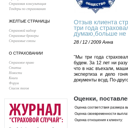
Страховая консультация
Тендеры по страхованию
Отзыв клиента ст
ЖЕЛТЫЕ СТРАНИЦЫ
три года страхова
Страховой надзор
думаю,больше не 
Страховые брокеры
Страховые союзы
28 / 12 / 2009
Анна
О СТРАХОВАНИИ
"Мы три года страхова
Страховое право
будем. За 12 лет ни раз
Статьи
что в нас въехали, маши
Новости
экспертиза и дело гоня
Книги
документы всуд. По-друго
Форум
Список тегов
Оценки, поставл
Оценка соответствия размера в
Оценка своевременности выпла
Оценка отношения к клиенту: