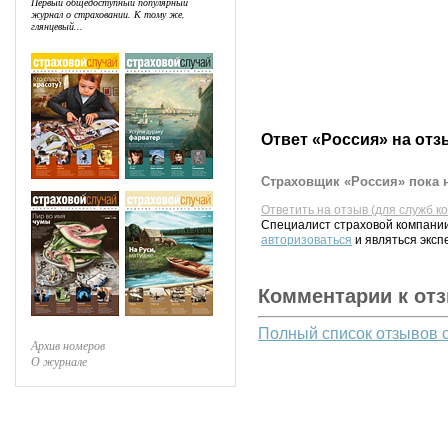
Первый общедоступный популярный
журнал о страховании. К тому же,
глянцевый...
Ответ «Россия» на отз
Страховщик «Россия» пока н
Ответить на отзыв (для служб к
Специалист страховой компании
авторизоваться
и являться эксп
Комментарии к от
Полный список отзывов 
Архив номеров
О журнале