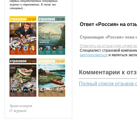
Первый общедоступный популярный
журнал о страховании. К тому же,
глянцевый...
Ответ «Россия» на отз
Страховщик «Россия» пока н
Ответить на отзыв (для служб к
Специалист страховой компании
авторизоваться
и являться эксп
Комментарии к от
Полный список отзывов 
Архив номеров
О журнале