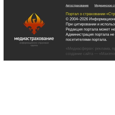
Автострахование
Медицинское с
Портал о страховании «Ст
© 2004–2026 Информационн
При цитировании и использ
Редакция портала может не
Администрация портала не
посетителями портала.
«Медиасфера»:
реклама
,
п
создание сайта
— «Maximov