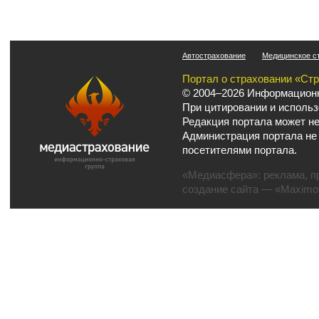
Автострахование
Медицинское с
Портал о страховании «Ст
© 2004–2026 Информационн
При цитировании и использ
Редакция портала может не
Администрация портала не
посетителями портала.
«Медиасфера»:
реклама
,
п
создание сайта
— «Maximov