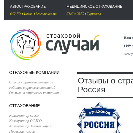
АВТОСТРАХОВАНИЕ
МЕДИЦИНСКОЕ СТРАХОВАНИЕ
ОСАГО
•
Каско
•
Зеленая карта
ДМС
•
ОМС
•
Туристов
Наш п
1109
с
кальк
СТРАХОВЫЕ КОМПАНИИ
Отзывы о стр
Список страховых компаний
Рейтинг страховых компаний
Россия
Отзывы о страховых компаниях
СТРАХОВАНИЕ
Калькулятор каско
Калькулятор ОСАГО
Калькулятор Зеленая карта
Проверка полиса