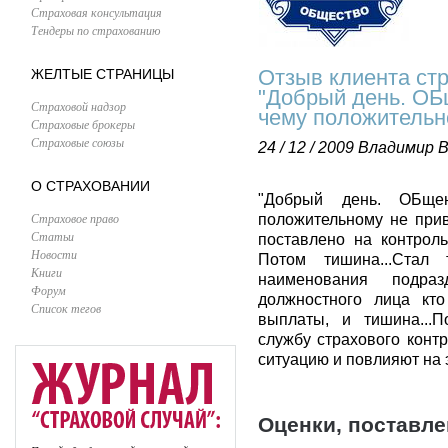
Страховая консультация
Тендеры по страхованию
Отзыв клиента ст
ЖЕЛТЫЕ СТРАНИЦЫ
"Добрый день. ОБщ
Страховой надзор
чему положительн
Страховые брокеры
Страховые союзы
24 / 12 / 2009
Владимир В
О СТРАХОВАНИИ
"Добрый день. ОБще
Страховое право
положительному не прив
Статьи
поставлено на контрол
Новости
Потом тишина...Стал
Книги
наименования подра
Форум
должностного лица кто
Список тегов
выплаты, и тишина...
службу страхового конт
ситуацию и повлияют на 
Оценки, поставл