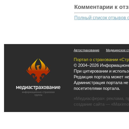
Комментарии к от
Полный список отзывов 
Автострахование
Медицинское с
Портал о страховании «Ст
© 2004–2026 Информационн
При цитировании и использ
Редакция портала может не
Администрация портала не
посетителями портала.
«Медиасфера»:
реклама
,
п
создание сайта
— «Maximov