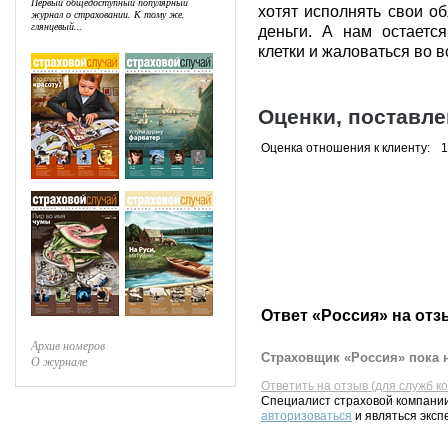
Первый общедоступный популярный
хотят исполнять свои об
журнал о страховании. К тому же,
глянцевый...
деньги. А нам остаетс
клетки и жаловаться во 
Оценки, поставл
Оценка отношения к клиенту:
1
Ответ «Россия» на отз
Архив номеров
Страховщик «Россия» пока н
О журнале
Ответить на отзыв (для служб к
Специалист страховой компании
авторизоваться
и являться эксп