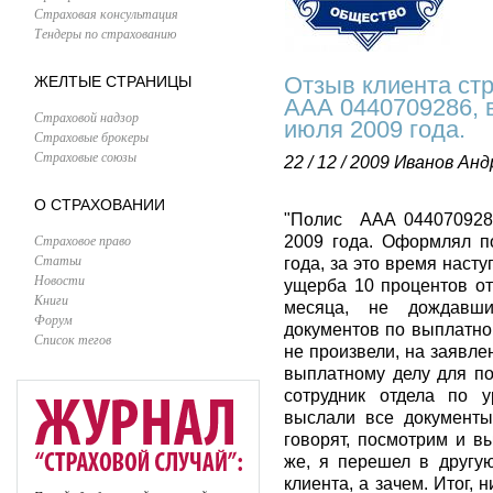
Страховая консультация
Тендеры по страхованию
Отзыв клиента ст
ЖЕЛТЫЕ СТРАНИЦЫ
ААА 0440709286, 
Страховой надзор
июля 2009 года.
Страховые брокеры
Страховые союзы
22 / 12 / 2009
Иванов Анд
О СТРАХОВАНИИ
"Полис ААА 0440709286
Страховое право
2009 года. Оформлял п
Статьи
года, за это время наст
Новости
ущерба 10 процентов о
Книги
месяца, не дождавши
Форум
документов по выплатном
Список тегов
не произвели, на заявле
выплатному делу для по
сотрудник отдела по 
выслали все документы"
говорят, посмотрим и в
же, я перешел в другу
клиента, а зачем. Итог, 