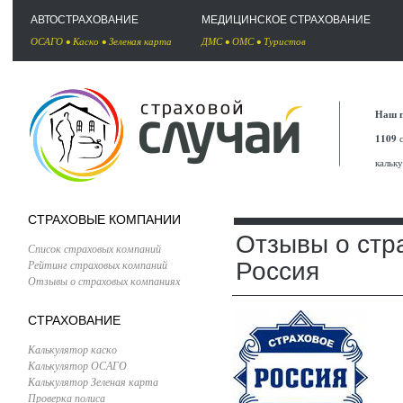
АВТОСТРАХОВАНИЕ
МЕДИЦИНСКОЕ СТРАХОВАНИЕ
ОСАГО
•
Каско
•
Зеленая карта
ДМС
•
ОМС
•
Туристов
Наш п
1109
с
кальк
СТРАХОВЫЕ КОМПАНИИ
Отзывы о стр
Список страховых компаний
Рейтинг страховых компаний
Россия
Отзывы о страховых компаниях
СТРАХОВАНИЕ
Калькулятор каско
Калькулятор ОСАГО
Калькулятор Зеленая карта
Проверка полиса