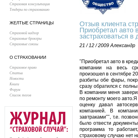
Страховая консультация
Тендеры по страхованию
Отзыв клиента ст
ЖЕЛТЫЕ СТРАНИЦЫ
Приобретал авто в
Страховой надзор
застраховаться в 
Страховые брокеры
Страховые союзы
21 / 12 / 2009
Александр
О СТРАХОВАНИИ
"Приобретал авто в кред
Страховое право
компании на весь сро
Статьи
произошел в сентябре 200
Новости
разбиты обе фары, покр
Книги
сразу обратился с полны
Форум
В компании меня заверил
Список тегов
по ремонту моего авто.Я 
оценку давал автосер
компанией. В компан
завтраками"", т.е. позво
было отвести документы 
программа то работает
страховому случаю нет н