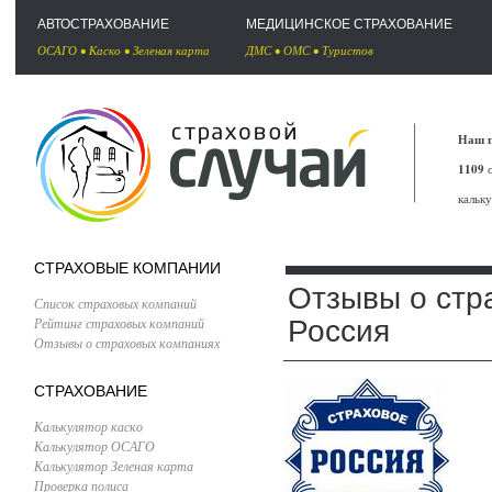
АВТОСТРАХОВАНИЕ
МЕДИЦИНСКОЕ СТРАХОВАНИЕ
ОСАГО
•
Каско
•
Зеленая карта
ДМС
•
ОМС
•
Туристов
Наш п
1109
с
кальк
СТРАХОВЫЕ КОМПАНИИ
Отзывы о стр
Список страховых компаний
Рейтинг страховых компаний
Россия
Отзывы о страховых компаниях
СТРАХОВАНИЕ
Калькулятор каско
Калькулятор ОСАГО
Калькулятор Зеленая карта
Проверка полиса