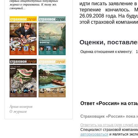
Первый общедоступный популярный
идти писать заявление в
журнал о страховании. К тому же,
глянцевый...
терпение кончилось. 
26.09.2008 года. На буд
этой страховой компании 
Оценки, поставл
Оценка отношения к клиенту:
1
Ответ «Россия» на отз
Архив номеров
О журнале
Страховщик «Россия» пока н
Ответить на отзыв (для служб к
Специалист страховой компании
авторизоваться
и являться эксп