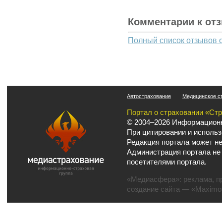
Комментарии к от
Полный список отзывов 
Автострахование
Медицинское с
Портал о страховании «Ст
© 2004–2026 Информационн
При цитировании и использ
Редакция портала может не
Администрация портала не
посетителями портала.
«Медиасфера»:
реклама
,
п
создание сайта
— «Maximov