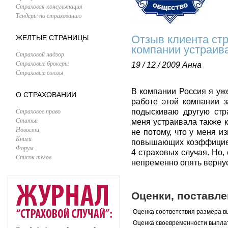
Страховая консультация
Тендеры по страхованию
Отзыв клиента ст
ЖЕЛТЫЕ СТРАНИЦЫ
компании устраив
Страховой надзор
Страховые брокеры
19 / 12 / 2009
Анна
Страховые союзы
В компании Россия я уже
О СТРАХОВАНИИ
работе этой компании з
Страховое право
подыскиваю другую стр
Статьи
меня устраивала также 
Новости
не потому, что у меня и
Книги
повышающих коэффициент
Форум
4 страховых случая. Но,
Список тегов
непременно опять вернус
Оценки, поставл
Оценка соответствия размера в
Оценка своевременности выпла