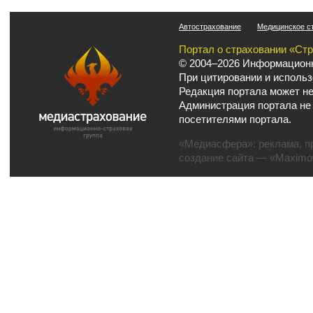
Автострахование
Медицинское с
Портал о страховании «Ст
© 2004–2026 Информационн
При цитировании и использ
Редакция портала может не
Администрация портала не
посетителями портала.
«Медиасфера»:
реклама
,
п
создание сайта
— «Maximov