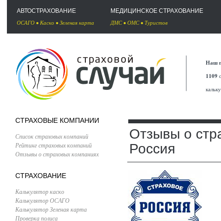
АВТОСТРАХОВАНИЕ
МЕДИЦИНСКОЕ СТРАХОВАНИЕ
ОСАГО
•
Каско
•
Зеленая карта
ДМС
•
ОМС
•
Туристов
Наш п
1109
с
кальк
СТРАХОВЫЕ КОМПАНИИ
Отзывы о стр
Список страховых компаний
Рейтинг страховых компаний
Россия
Отзывы о страховых компаниях
СТРАХОВАНИЕ
Калькулятор каско
Калькулятор ОСАГО
Калькулятор Зеленая карта
Проверка полиса