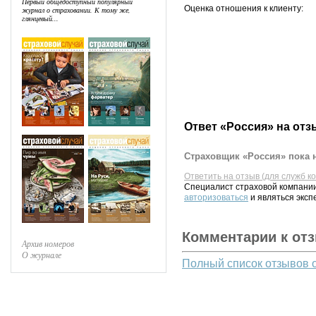
Первый общедоступный популярный
Оценка отношения к клиенту:
журнал о страховании. К тому же,
глянцевый...
Ответ «Россия» на отз
Страховщик «Россия» пока н
Ответить на отзыв (для служб к
Специалист страховой компании
авторизоваться
и являться эксп
Комментарии к от
Архив номеров
О журнале
Полный список отзывов 