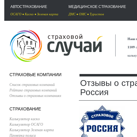
АВТОСТРАХОВАНИЕ
МЕДИЦИНСКОЕ СТРАХОВАНИЕ
ОСАГО
•
Каско
•
Зеленая карта
ДМС
•
ОМС
•
Туристов
Наш п
1109
с
кальк
СТРАХОВЫЕ КОМПАНИИ
Отзывы о стр
Список страховых компаний
Рейтинг страховых компаний
Россия
Отзывы о страховых компаниях
СТРАХОВАНИЕ
Калькулятор каско
Калькулятор ОСАГО
Калькулятор Зеленая карта
Проверка полиса