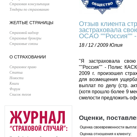
Страховая консультация
Тендеры по страхованию
Отзыв клиента стр
ЖЕЛТЫЕ СТРАНИЦЫ
застраховала сво
Страховой надзор
ОСАО ""Россия"" 
Страховые брокеры
Страховые союзы
18 / 12 / 2009
Юлия
О СТРАХОВАНИИ
"Я застраховала св
Страховое право
""Россия"" - Полис КАСК
Статьи
2009 г. произошел стра
Новости
для возмещения ущерба,
Книги
выплат по делу (стр. ак
Форум
(хотя прошло более 9 ме
Список тегов
смелости предложить офо
Оценки, поставл
Оценка своевременности выпла
Оценка отношения к клиенту: