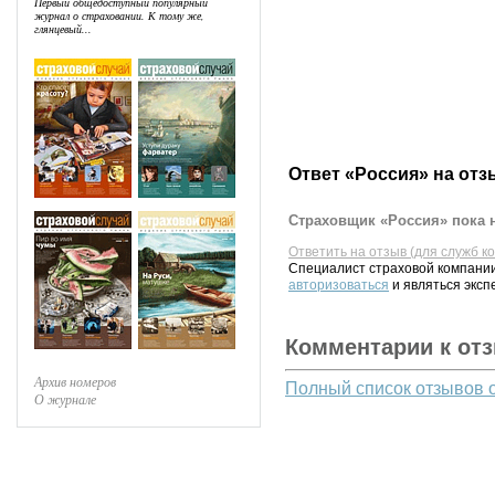
Первый общедоступный популярный
журнал о страховании. К тому же,
глянцевый...
Ответ «Россия» на отз
Страховщик «Россия» пока н
Ответить на отзыв (для служб к
Специалист страховой компании
авторизоваться
и являться эксп
Комментарии к от
Архив номеров
Полный список отзывов 
О журнале