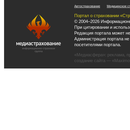
Автострахование
Медицинское с
Портал о страховании «Ст
© 2004–2026 Информационн
При цитировании и использ
Редакция портала может не
Администрация портала не
посетителями портала.
«Медиасфера»:
реклама
,
п
создание сайта
— «Maximov