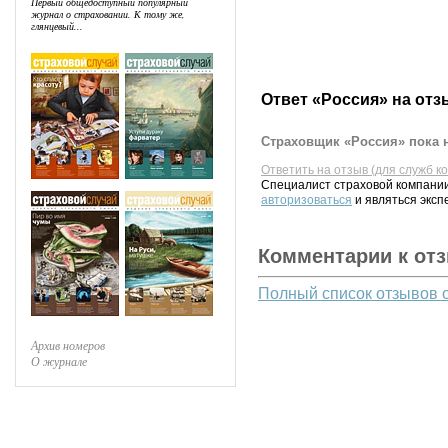
Первый общедоступный популярный
журнал о страховании. К тому же,
глянцевый...
Ответ «Россия» на отз
Страховщик «Россия» пока н
Ответить на отзыв (для служб к
Специалист страховой компании
авторизоваться
и являться эксп
Комментарии к от
Полный список отзывов 
Архив номеров
О журнале