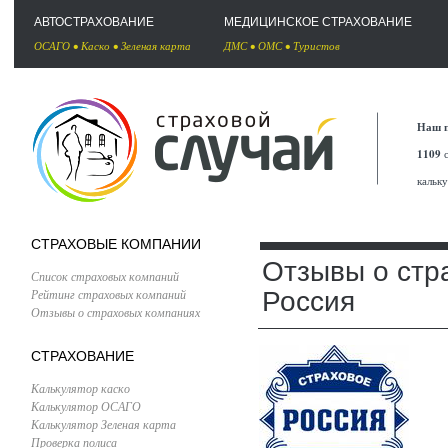
АВТОСТРАХОВАНИЕ
МЕДИЦИНСКОЕ СТРАХОВАНИЕ
ОСАГО
•
Каско
•
Зеленая карта
ДМС
•
ОМС
•
Туристов
Наш п
1109
с
кальк
СТРАХОВЫЕ КОМПАНИИ
Отзывы о стр
Список страховых компаний
Рейтинг страховых компаний
Россия
Отзывы о страховых компаниях
СТРАХОВАНИЕ
Калькулятор каско
Калькулятор ОСАГО
Калькулятор Зеленая карта
Проверка полиса