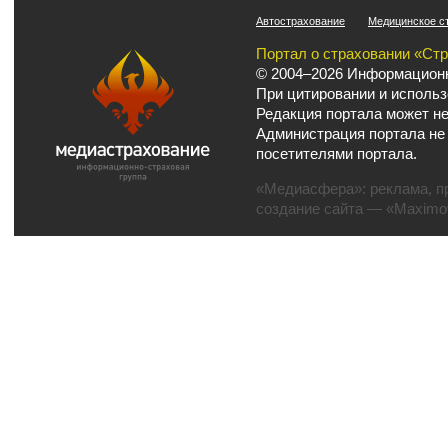
Автострахование
Медицинское с
Портал о страховании «Ст
© 2004–2026 Информационн
При цитировании и использ
Редакция портала может не
Администрация портала не
посетителями портала.
«Медиасфера»:
реклама
,
п
создание сайта
— «Maximov