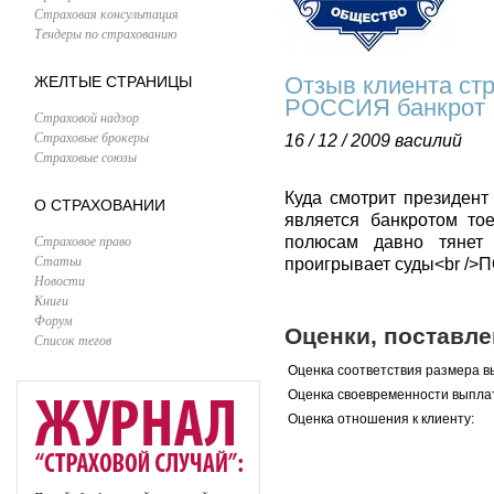
Страховая консультация
Тендеры по страхованию
Отзыв клиента ст
ЖЕЛТЫЕ СТРАНИЦЫ
РОССИЯ банкрот
Страховой надзор
Страховые брокеры
16 / 12 / 2009
василий
Страховые союзы
Куда смотрит президент
О СТРАХОВАНИИ
является банкротом то
Страховое право
полюсам давно тянет 
Статьи
проигрывает суды<br 
Новости
Книги
Форум
Оценки, поставл
Список тегов
Оценка соответствия размера в
Оценка своевременности выпла
Оценка отношения к клиенту: