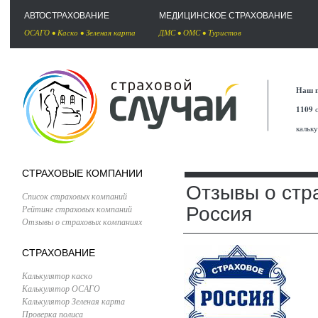
АВТОСТРАХОВАНИЕ
МЕДИЦИНСКОЕ СТРАХОВАНИЕ
ОСАГО
•
Каско
•
Зеленая карта
ДМС
•
ОМС
•
Туристов
Наш п
1109
с
кальк
СТРАХОВЫЕ КОМПАНИИ
Отзывы о стр
Список страховых компаний
Рейтинг страховых компаний
Россия
Отзывы о страховых компаниях
СТРАХОВАНИЕ
Калькулятор каско
Калькулятор ОСАГО
Калькулятор Зеленая карта
Проверка полиса