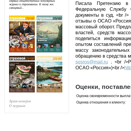
Первый общедоступный популярный
Писала Претензию в
журнал о страховании. К тому же,
глянцевый...
Федеральную Службу С
документы в суд. <br 
отзывы о ОСАО «Россия»
массовый оборот. Предл
властей, средств масс
поделиться информаци
опытом составлений прет
массу законодательных
обращению в средства м
sosros@mail.ru
. <br />P
ОСАО «Россия»)<br />
htt
Оценки, поставл
Оценка своевременности выпла
Архив номеров
Оценка отношения к клиенту:
О журнале