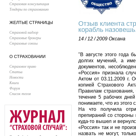
Страховая консультация
Тендеры по страхованию
Отзыв клиента стр
ЖЕЛТЫЕ СТРАНИЦЫ
корабль назовешь.
Страховой надзор
Страховые брокеры
14 / 12 / 2009
Оксана
Страховые союзы
"В августе этого года 
О СТРАХОВАНИИ
долгих мучений, а име
Страховое право
документов, несоблюде
Статьи
«Россия» признала слу
Новости
Актом от 03.11.2009 г.
Книги
копией Страхового Ак
Форум
Правилам страхования,
Список тегов
течение 5 рабочих дней
понимаете, что из этого 
На что получила отри
препираний со стороны 
куда-то вышел и вернул
«Россия» так и не прои
назвать не могут, толь