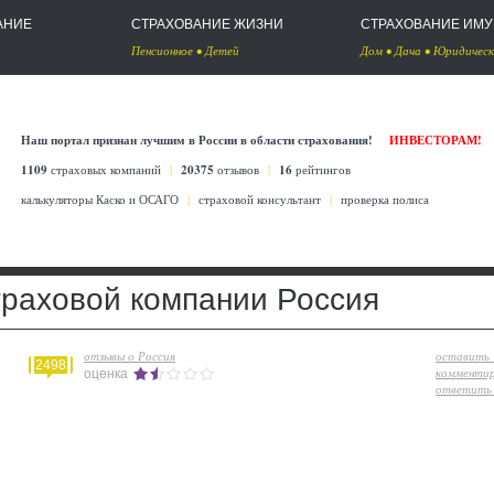
АНИЕ
СТРАХОВАНИЕ ЖИЗНИ
СТРАХОВАНИЕ ИМ
Пенсионное
•
Детей
Дом
•
Дача
•
Юридическ
Наш портал признан лучшим в России в области страхования!
ИНВЕСТОРАМ!
1109
страховых компаний
|
20375
отзывов
|
16
рейтингов
калькуляторы Каско
и
ОСАГО
|
страховой консультант
|
проверка полиса
траховой компании Россия
отзывы о Россия
оставить
2498
комменти
оценка
ответить 