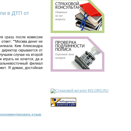
СТРАХОВОЙ
КОНСУЛЬТАНТ
Ответим
ли в ДТП от
на все
вопросы
ля сразу после комиссии
ответ: ""Москва денег не
ПРОВЕРКА
филиала Ким Александра
ПОДЛИННОСТИ
ПОЛИСА
, директор скрывается от
Огромная база
лучшем случае на второй
номеров
 играть не хочется, да и
Дальневосточный филиал
жет. Я думаю, достойная
рокомментировать отзыв