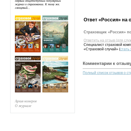
Первый общедоступный популярный
журнал о страховании. К тому же,
глянцевый...
Ответ «Россия» на 
Страховщик «Россия» по
Ответить на отзыв (для слу
Специалист страховой комп
«Страховой случай» (
стать
Комментарии к отзыв
Полный список отзывов о с
Архив номеров
О журнале