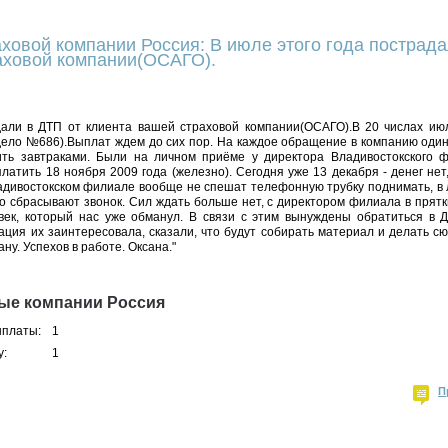
ховой компании Россия: В июле этого года пострада
аховой компании(ОСАГО).
дали в ДТП от клиента вашей страховой компании(ОСАГО).В 20 числах ию
ело №686).Выплат ждем до сих пор. На каждое обращение в компанию один 
ить завтраками. Были на личном приёме у директора Владивостокского 
атить 18 ноября 2009 года (железно). Сегодня уже 13 декабря - денег нет
адивостокском филиале вообще не спешат телефонную трубку поднимать, в 
 сбрасывают звонок. Сил ждать больше нет, с директором филиала в прятки
век, который нас уже обманул. В связи с этим вынуждены обратиться в 
ция их заинтересовала, сказали, что будут собирать материал и делать сю
ану. Успехов в работе. Оксана."
ые компании Россия
ыплаты:
1
у:
1
П