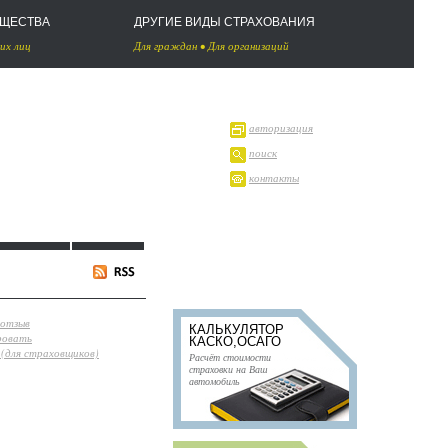
УЩЕСТВА
ДРУГИЕ ВИДЫ СТРАХОВАНИЯ
их лиц
Для граждан
•
Для организаций
авторизация
поиск
контакты
 отзыв
КАЛЬКУЛЯТОР
ровать
КАСКО,ОСАГО
(для страховщиков)
Расчёт стоимости
страховки на Ваш
автомобиль