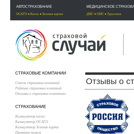
АВТОСТРАХОВАНИЕ
МЕДИЦИНСКОЕ СТРАХОВ
ОСАГО
•
Каско
•
Зеленая карта
ДМС
•
ОМС
•
Туристов
СТРАХОВЫЕ КОМПАНИИ
Отзывы о с
Список страховых компаний
Рейтинг страховых компаний
Отзывы о страховых компаниях
СТРАХОВАНИЕ
Калькулятор каско
Калькулятор ОСАГО
Калькулятор Зеленая карта
Проверка полиса