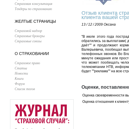
Страховая консультация
Тендеры по страхованию
Отзыв клиента стра
клиента вашей стр
ЖЕЛТЫЕ СТРАНИЦЫ
13 / 12 / 2009
Оксана
Страховой надзор
Страховые брокеры
"В июле этого года постра
Страховые союзы
обратились за выплатами( д
даёт"" и продолжают корм
Валерьевича, пообещал выпл
О СТРАХОВАНИИ
телефонных звонков. Во Вл
минуте ожидания или просто
Страховое право
что может пообещать чело
телекомпании НТВ, информа
Статьи
будет ""реклама"" на всю стр
Новости
Книги
Форум
Оценки, поставленн
Список тегов
Оценка своевременности в
Оценка отношения к клиент