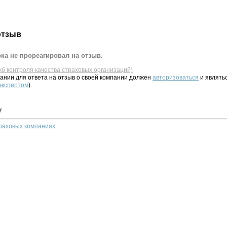
отзыв
ка не прореагировал на отзыв.
жб контроля качества страховых организаций)
ании для ответа на отзыв о своей компании должен
авторизоваться
и являть
 экспертом
).
у
траховых компаниях