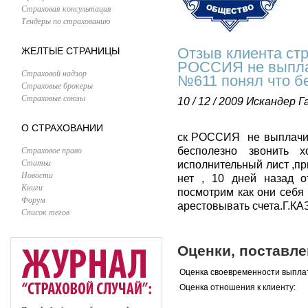
Страховая консультация
Тендеры по страхованию
Отзыв клиента стр
ЖЕЛТЫЕ СТРАНИЦЫ
РОССИЯ не выплач
Страховой надзор
№611 понял что б
Страховые брокеры
Страховые союзы
10 / 12 / 2009
Искандер Г
О СТРАХОВАНИИ
ск РОССИЯ не выплачив
Страховое право
бесполезно звонить 
Статьи
исполнительный лист ,пр
Новости
нет , 10 дней назад о
Книги
посмотрим как они себя
Форум
арестовывать счета.Г.К
Список тегов
Оценки, поставл
Оценка своевременности выпла
Оценка отношения к клиенту: