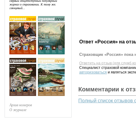
Первый общедоступный популярный
журнал о страховании. К тому же,
глянцевый...
Ответ «Россия» на отз
Страховщик «Россия» пока н
Ответить на отзыв (для служб к
Специалист страховой компании
авторизоваться
и являться эксп
Комментарии к от
Полный список отзывов 
Архив номеров
О журнале