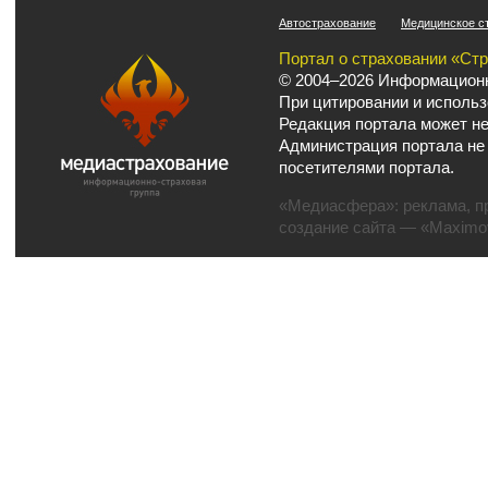
Автострахование
Медицинское с
Портал о страховании «Ст
© 2004–2026 Информационн
При цитировании и использ
Редакция портала может не
Администрация портала не
посетителями портала.
«Медиасфера»:
реклама
,
п
создание сайта
— «Maximov