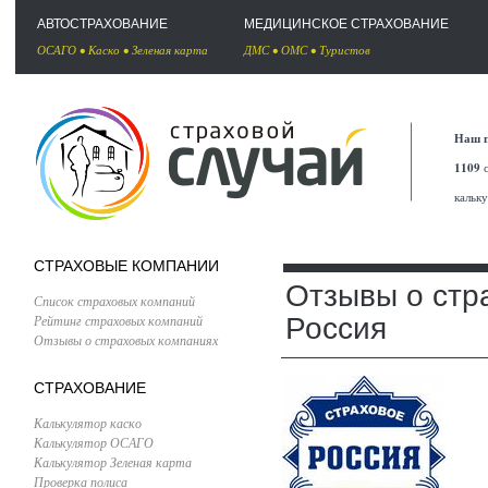
АВТОСТРАХОВАНИЕ
МЕДИЦИНСКОЕ СТРАХОВАНИЕ
ОСАГО
•
Каско
•
Зеленая карта
ДМС
•
ОМС
•
Туристов
Наш п
1109
с
кальк
СТРАХОВЫЕ КОМПАНИИ
Отзывы о стр
Список страховых компаний
Рейтинг страховых компаний
Россия
Отзывы о страховых компаниях
СТРАХОВАНИЕ
Калькулятор каско
Калькулятор ОСАГО
Калькулятор Зеленая карта
Проверка полиса