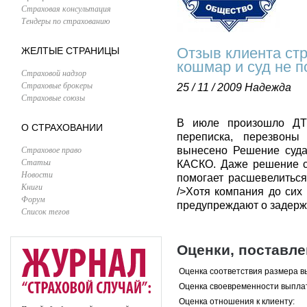
Страховая консультация
Тендеры по страхованию
Отзыв клиента ст
ЖЕЛТЫЕ СТРАНИЦЫ
кошмар и суд не п
Страховой надзор
Страховые брокеры
25 / 11 / 2009
Надежда
Страховые союзы
В июле произошло ДТП
О СТРАХОВАНИИ
переписка, перезвоны
Страховое право
вынесено Решение суда
Статьи
КАСКО. Даже решение с
Новости
помогает расшевелиться
Книги
/>Хотя компания до сих
Форум
предупреждают о задерж
Список тегов
Оценки, поставл
Оценка соответствия размера в
Оценка своевременности выпла
Оценка отношения к клиенту: