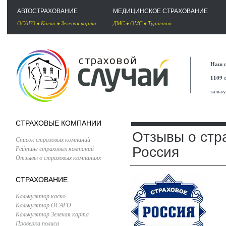
АВТОСТРАХОВАНИЕ
МЕДИЦИНСКОЕ СТРАХОВАНИЕ
ОСАГО
•
Каско
•
Зеленая карта
ДМС
•
ОМС
•
Туристов
Наш п
1109
с
кальк
СТРАХОВЫЕ КОМПАНИИ
Отзывы о стр
Список страховых компаний
Рейтинг страховых компаний
Россия
Отзывы о страховых компаниях
СТРАХОВАНИЕ
Калькулятор каско
Калькулятор ОСАГО
Калькулятор Зеленая карта
Проверка полиса