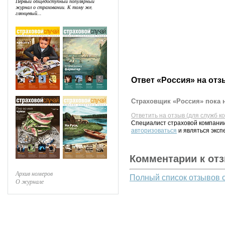
Первый общедоступный популярный
журнал о страховании. К тому же,
глянцевый...
Ответ «Россия» на отз
Страховщик «Россия» пока н
Ответить на отзыв (для служб к
Специалист страховой компании
авторизоваться
и являться эксп
Комментарии к от
Архив номеров
Полный список отзывов 
О журнале