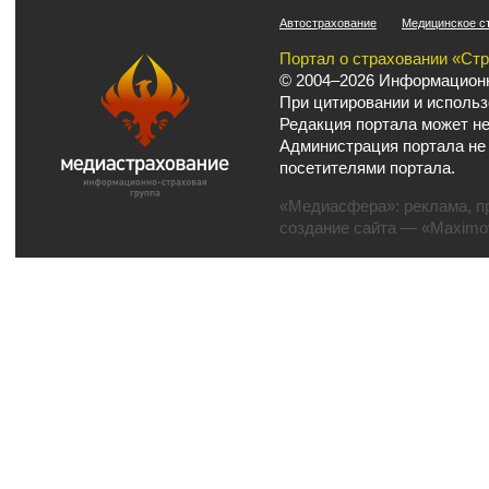
Автострахование
Медицинское с
Портал о страховании «Ст
© 2004–2026 Информационн
При цитировании и использ
Редакция портала может не
Администрация портала не
посетителями портала.
«Медиасфера»:
реклама
,
п
создание сайта
— «Maximov