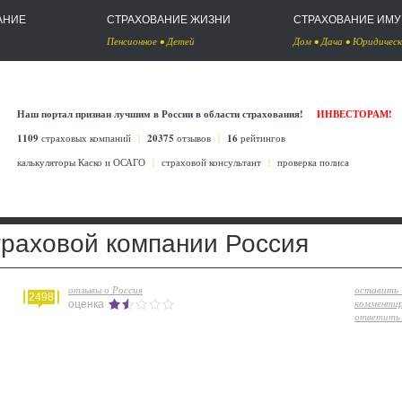
АНИЕ
СТРАХОВАНИЕ ЖИЗНИ
СТРАХОВАНИЕ ИМ
Пенсионное
•
Детей
Дом
•
Дача
•
Юридическ
Наш портал признан лучшим в России в области страхования!
ИНВЕСТОРАМ!
1109
страховых компаний
|
20375
отзывов
|
16
рейтингов
калькуляторы Каско
и
ОСАГО
|
страховой консультант
|
проверка полиса
траховой компании Россия
отзывы о Россия
оставить
2498
комменти
оценка
ответить 