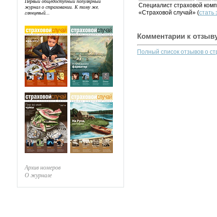
Первый общедоступный популярный
Специалист страховой комп
журнал о страховании. К тому же,
«Страховой случай» (
стать
глянцевый...
Комментарии к отзыв
Полный список отзывов о с
Архив номеров
О журнале