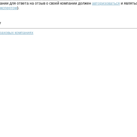
ании для ответа на отзыв о своей компании должен
авторизоваться
и являть
 экспертом
).
у
траховых компаниях