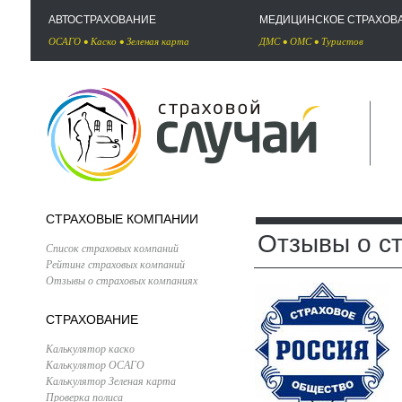
АВТОСТРАХОВАНИЕ
МЕДИЦИНСКОЕ СТРАХОВ
ОСАГО
•
Каско
•
Зеленая карта
ДМС
•
ОМС
•
Туристов
СТРАХОВЫЕ КОМПАНИИ
Отзывы о с
Список страховых компаний
Рейтинг страховых компаний
Отзывы о страховых компаниях
СТРАХОВАНИЕ
Калькулятор каско
Калькулятор ОСАГО
Калькулятор Зеленая карта
Проверка полиса