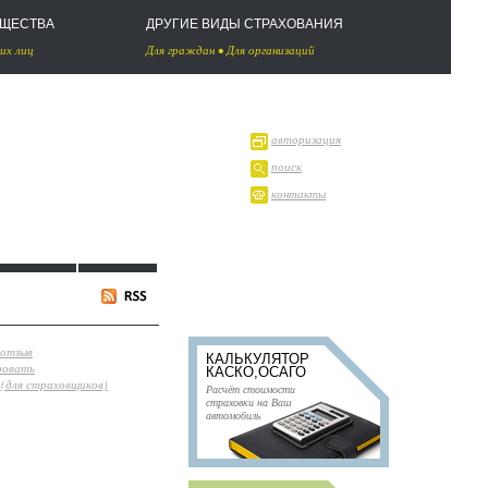
УЩЕСТВА
ДРУГИЕ ВИДЫ СТРАХОВАНИЯ
их лиц
Для граждан
•
Для организаций
авторизация
поиск
контакты
 отзыв
КАЛЬКУЛЯТОР
ровать
КАСКО,ОСАГО
(для страховщиков)
Расчёт стоимости
страховки на Ваш
автомобиль