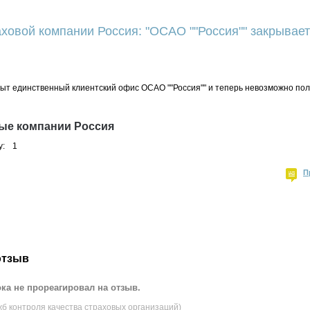
ховой компании Россия: "ОСАО ""Россия"" закрывает
рыт единственный клиентский офис ОСАО ""Россия"" и теперь невозможно пол
ые компании Россия
у:
1
П
отзыв
ка не прореагировал на отзыв.
жб контроля качества страховых организаций)