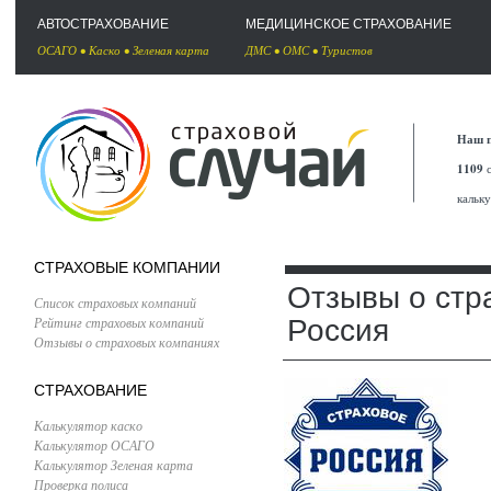
АВТОСТРАХОВАНИЕ
МЕДИЦИНСКОЕ СТРАХОВАНИЕ
ОСАГО
•
Каско
•
Зеленая карта
ДМС
•
ОМС
•
Туристов
Наш п
1109
с
кальк
СТРАХОВЫЕ КОМПАНИИ
Отзывы о стр
Список страховых компаний
Рейтинг страховых компаний
Россия
Отзывы о страховых компаниях
СТРАХОВАНИЕ
Калькулятор каско
Калькулятор ОСАГО
Калькулятор Зеленая карта
Проверка полиса