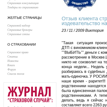
Страховая консультация
Тендеры по страхованию
Отзыв клиента ст
ЖЕЛТЫЕ СТРАНИЦЫ
издевательство на
Страховой надзор
Страховые брокеры
23 / 11 / 2009
Виктория
Страховые союзы
"Такая ситуация произ
О СТРАХОВАНИИ
ДТП с виномником-клиен
Страховое право
""ВЫБИТЬ"" деньги с комп
Статьи
рассмотрение в Москве.
Новости
никто не соизволит на т
Книги
конца недели... Недель
Форум
разбираюсь в судебных д
Список тегов
мать-одиночка. У РОСИИ п
наше время - раритет!!
родственники находятся
была единсвенная палок
родственниками. А тепе
делать, ведь я сейчас 
составляет всего 2263 руб