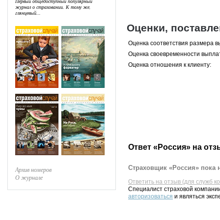
Первый общедоступный популярный
журнал о страховании. К тому же,
глянцевый...
Оценки, поставл
Оценка соответствия размера в
Оценка своевременности выпла
Оценка отношения к клиенту:
Ответ «Россия» на отз
Страховщик «Россия» пока н
Архив номеров
О журнале
Ответить на отзыв (для служб к
Специалист страховой компании
авторизоваться
и являться эксп