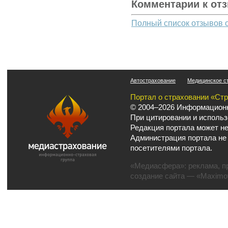
Комментарии к от
Полный список отзывов 
Автострахование
Медицинское с
Портал о страховании «Ст
© 2004–2026 Информационн
При цитировании и использ
Редакция портала может не
Администрация портала не
посетителями портала.
«Медиасфера»:
реклама
,
п
создание сайта
— «Maximov