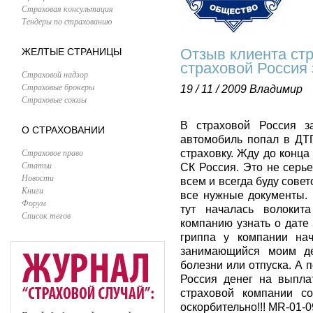
Страховая консультация
Тендеры по страхованию
Отзыв клиента ст
ЖЕЛТЫЕ СТРАНИЦЫ
страховой Россия 
Страховой надзор
Страховые брокеры
19 / 11 / 2009
Владимир
Страховые союзы
В страховой Россия з
О СТРАХОВАНИИ
автомобиль попал в ДТП
Страховое право
страховку. Жду до конца
Статьи
СК Россия. Это не серь
Новости
всем и всегда буду сове
Книги
все нужные документы. 
Форум
тут началась волокит
Список тегов
компанию узнать о дате
гриппа у компании на
занимающийся моим де
болезни или отпуска. А 
Россия денег на выпла
страховой компании с
оскорбительно!!! MR-01-0