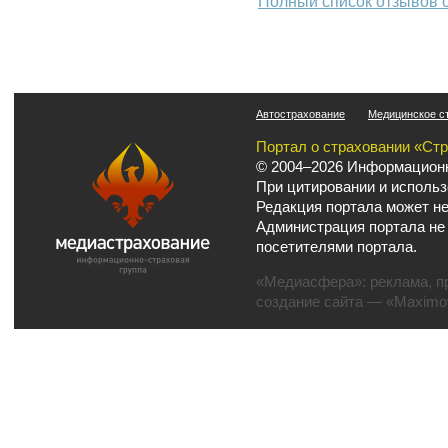
Полный список отзывов 
Автострахование
Медицинское с
Портал о страховании «Ст
© 2004–2026 Информационн
При цитировании и использ
Редакция портала может не
Администрация портала не
посетителями портала.
«Медиасфера»:
реклама
,
п
создание сайта
— «Maximov