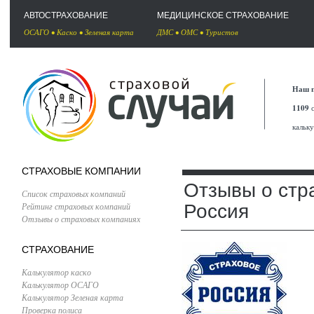
АВТОСТРАХОВАНИЕ
МЕДИЦИНСКОЕ СТРАХОВАНИЕ
ОСАГО
•
Каско
•
Зеленая карта
ДМС
•
ОМС
•
Туристов
Наш п
1109
с
кальк
СТРАХОВЫЕ КОМПАНИИ
Отзывы о стр
Список страховых компаний
Рейтинг страховых компаний
Россия
Отзывы о страховых компаниях
СТРАХОВАНИЕ
Калькулятор каско
Калькулятор ОСАГО
Калькулятор Зеленая карта
Проверка полиса