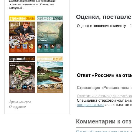
Первый общедоступный популярный
журнал о страховании. К тому же,
глянцевый...
Оценки, поставл
Оценка отношения к клиенту:
1
Ответ «Россия» на отз
Страховщик «Россия» пока н
Ответить на отзыв (для служб к
Специалист страховой компании
Архив номеров
авторизоваться
и являться эксп
О журнале
Комментарии к от