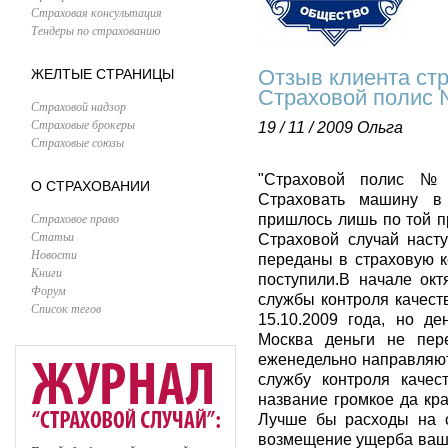
Страховая консультация
Тендеры по страхованию
Отзыв клиента ст
ЖЕЛТЫЕ СТРАНИЦЫ
Страховой полис №
Страховой надзор
Страховые брокеры
19 / 11 / 2009
Ольга
Страховые союзы
"Страховой полис № 9
О СТРАХОВАНИИ
Страховать машину в 
Страховое право
пришлось лишь по той п
Статьи
Страховой случай наст
Новости
переданы в страховую к
Книги
поступили.В начале окт
Форум
службы контроля качест
Список тегов
15.10.2009 года, но де
Москва деньги не пере
еженедельно направляют
службу контроля качест
название громкое да кр
Лучше бы расходы на 
возмещение ущерба ваши