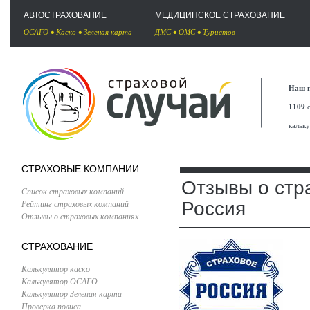
АВТОСТРАХОВАНИЕ
МЕДИЦИНСКОЕ СТРАХОВАНИЕ
ОСАГО
•
Каско
•
Зеленая карта
ДМС
•
ОМС
•
Туристов
Наш п
1109
с
кальк
СТРАХОВЫЕ КОМПАНИИ
Отзывы о стр
Список страховых компаний
Рейтинг страховых компаний
Россия
Отзывы о страховых компаниях
СТРАХОВАНИЕ
Калькулятор каско
Калькулятор ОСАГО
Калькулятор Зеленая карта
Проверка полиса