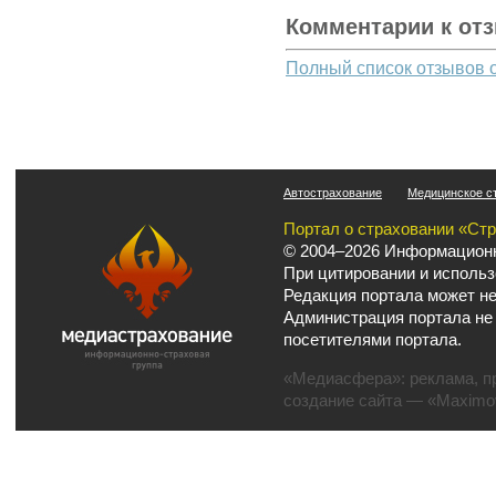
Комментарии к от
Полный список отзывов 
Автострахование
Медицинское с
Портал о страховании «Ст
© 2004–2026 Информационн
При цитировании и использ
Редакция портала может не
Администрация портала не
посетителями портала.
«Медиасфера»:
реклама
,
п
создание сайта
— «Maximov