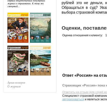
Первый общедоступный популярный
рублей это не деньги, 
журнал о страховании. К тому же,
глянцевый...
Обращаться в суд? Ува
выбора страховой компан
Оценки, поставл
Оценка отношения к клиенту:
1
Ответ «Россия» на отз
Архив номеров
Страховщик «Россия» пока н
О журнале
Ответить на отзыв (для служб к
Специалист страховой компании
авторизоваться
и являться эксп