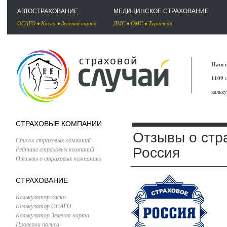
АВТОСТРАХОВАНИЕ
МЕДИЦИНСКОЕ СТРАХОВАНИЕ
ОСАГО
•
Каско
•
Зеленая карта
ДМС
•
ОМС
•
Туристов
Наш п
1109
с
кальк
СТРАХОВЫЕ КОМПАНИИ
Отзывы о стр
Список страховых компаний
Рейтинг страховых компаний
Россия
Отзывы о страховых компаниях
СТРАХОВАНИЕ
Калькулятор каско
Калькулятор ОСАГО
Калькулятор Зеленая карта
Проверка полиса