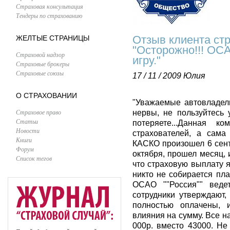
Страховая консультация
Тендеры по страхованию
Отзыв клиента ст
ЖЕЛТЫЕ СТРАНИЦЫ
"Осторожно!!! ОСА
Страховой надзор
игру."
Страховые брокеры
Страховые союзы
17 / 11 / 2009
Юлия
О СТРАХОВАНИИ
"Уважаемые автовладель
Страховое право
нервы, не пользуйтесь 
Статьи
потеряете...Данная к
Новости
страхователей, а сама
Книги
КАСКО произошел 6 сент
Форум
октября, прошел месяц,
Список тегов
что страховую выплату я
никто не собирается пла
ОСАО ""Россия"" веде
сотрудники утверждают,
полностью оплачены, 
влияния на сумму. Все н
000р. вместо 43000. Не