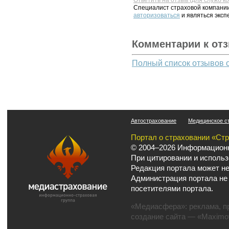
Специалист страховой компании
авторизоваться
и являться эксп
Комментарии к от
Полный список отзывов 
Автострахование
Медицинское с
Портал о страховании «Ст
© 2004–2026 Информационн
При цитировании и использ
Редакция портала может не
Администрация портала не
посетителями портала.
«Медиасфера»:
реклама
,
п
создание сайта
— «Maximov