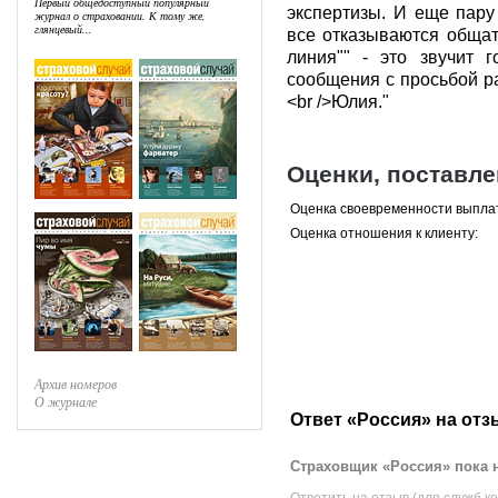
Первый общедоступный популярный
экспертизы. И еще пару 
журнал о страховании. К тому же,
глянцевый...
все отказываются общатьс
линия"" - это звучит 
сообщения с просьбой ра
<br />Юлия."
Оценки, поставл
Оценка своевременности выпла
Оценка отношения к клиенту:
Архив номеров
О журнале
Ответ «Россия» на отз
Страховщик «Россия» пока н
Ответить на отзыв (для служб к