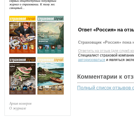
Первый общедоступный популярный
журнал о страховании. К тому же,
глянцевый...
Ответ «Россия» на отз
Страховщик «Россия» пока н
Ответить на отзыв (для служб к
Специалист страховой компании
авторизоваться
и являться эксп
Комментарии к от
Полный список отзывов 
Архив номеров
О журнале