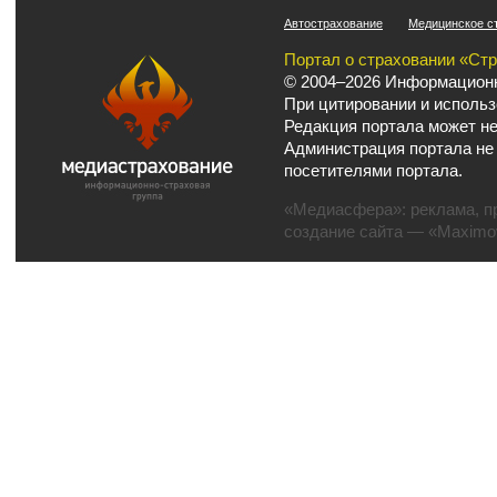
Автострахование
Медицинское с
Портал о страховании «Ст
© 2004–2026 Информационн
При цитировании и использ
Редакция портала может не
Администрация портала не
посетителями портала.
«Медиасфера»:
реклама
,
п
создание сайта
— «Maximov