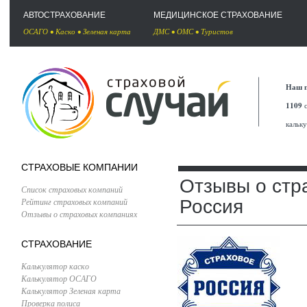
АВТОСТРАХОВАНИЕ
МЕДИЦИНСКОЕ СТРАХОВАНИЕ
ОСАГО
•
Каско
•
Зеленая карта
ДМС
•
ОМС
•
Туристов
Наш п
1109
с
кальк
СТРАХОВЫЕ КОМПАНИИ
Отзывы о стр
Список страховых компаний
Рейтинг страховых компаний
Россия
Отзывы о страховых компаниях
СТРАХОВАНИЕ
Калькулятор каско
Калькулятор ОСАГО
Калькулятор Зеленая карта
Проверка полиса