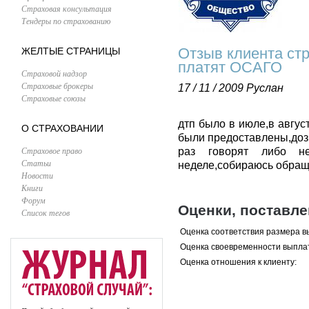
Страховая консультация
Тендеры по страхованию
Отзыв клиента стр
ЖЕЛТЫЕ СТРАНИЦЫ
платят ОСАГО
Страховой надзор
Страховые брокеры
17 / 11 / 2009
Руслан
Страховые союзы
дтп было в июле,в авгу
О СТРАХОВАНИИ
были предоставлены,дозв
Страховое право
раз говорят либо н
Статьи
неделе,собираюсь обращ
Новости
Книги
Форум
Оценки, поставл
Список тегов
Оценка соответствия размера в
Оценка своевременности выпла
Оценка отношения к клиенту: