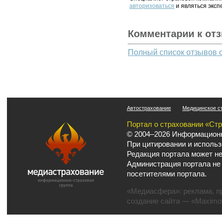
авторизоваться
и являться эксп
Комментарии к от
Полный список отзывов 
Автострахование
Медицинское с
Портал о страховании «Ст
© 2004–2026 Информационн
При цитировании и использ
Редакция портала может не
Администрация портала не
посетителями портала.
«Медиасфера»:
реклама
,
п
создание сайта
— «Maximov