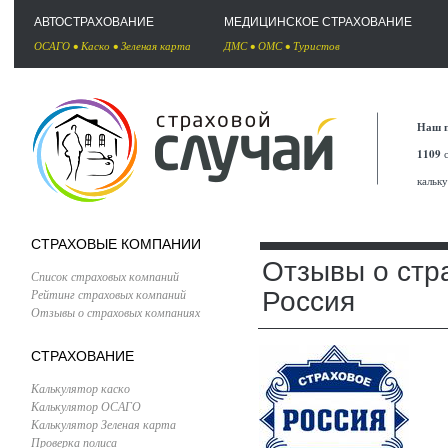
АВТОСТРАХОВАНИЕ
МЕДИЦИНСКОЕ СТРАХОВАНИЕ
ОСАГО
•
Каско
•
Зеленая карта
ДМС
•
ОМС
•
Туристов
Наш п
1109
с
кальк
СТРАХОВЫЕ КОМПАНИИ
Отзывы о стр
Список страховых компаний
Рейтинг страховых компаний
Россия
Отзывы о страховых компаниях
СТРАХОВАНИЕ
Калькулятор каско
Калькулятор ОСАГО
Калькулятор Зеленая карта
Проверка полиса