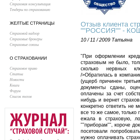
Страховая консультация
Тендеры по страхованию
Отзыв клиента ст
ЖЕЛТЫЕ СТРАНИЦЫ
""РОССИЯ"" - КО
Страховой надзор
Страховые брокеры
10 / 11 / 2009
Татьяна
Страховые союзы
"При оформлении кред
О СТРАХОВАНИИ
страховым не было, толь
Страховое право
сколько нервных кле
Статьи
/>Обратилась в компани
Новости
(ущерб причинен третьи
Книги
документы сданы, оце
Форум
оплачены за счет собст
Список тегов
нибудь и вернет страхо
конкретно ответить не м
все то же самое, только
ежала в страховую, ло
""приборам"", короче до
посетовали попробовать
нужно оплачивать страхо