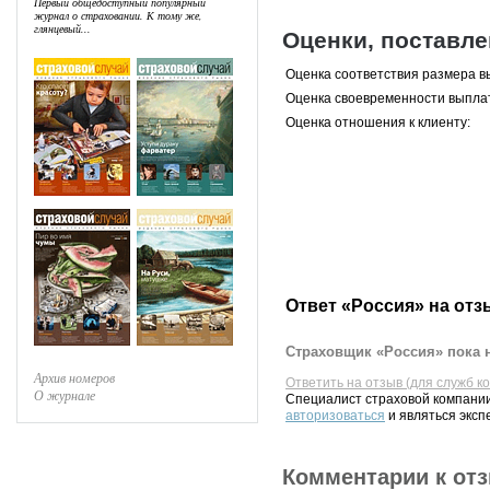
Первый общедоступный популярный
журнал о страховании. К тому же,
глянцевый...
Оценки, поставл
Оценка соответствия размера в
Оценка своевременности выпла
Оценка отношения к клиенту:
Ответ «Россия» на отз
Страховщик «Россия» пока н
Архив номеров
Ответить на отзыв (для служб к
О журнале
Специалист страховой компании
авторизоваться
и являться эксп
Комментарии к от