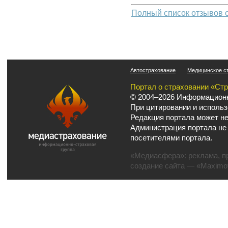
Полный список отзывов 
Автострахование
Медицинское с
Портал о страховании «Ст
© 2004–2026 Информационн
При цитировании и использ
Редакция портала может не
Администрация портала не
посетителями портала.
«Медиасфера»:
реклама
,
п
создание сайта
— «Maximov