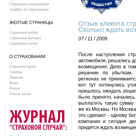
Страховая консультация
Тендеры по страхованию
Отзыв клиента ст
ЖЕЛТЫЕ СТРАНИЦЫ
Сколько ждать во
Страховой надзор
Страховые брокеры
07 / 11 / 2009
Страховые союзы
После наступления стр
О СТРАХОВАНИИ
автомобиля, решались до
Страховое право
возмещения. Дело в том
Статьи
решение по убыткам, 
Новости
регионах не принимаетс
Книги
вот тут потянулись ут
Форум
пришлось ожидать решен
Список тегов
было принято, начались 
выплатить такую сумму 
же из Москвы. Но Москва
это сделают - одному бог
компании и сегодня де
придется ждать возмеще