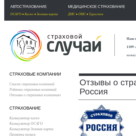
АВТОСТРАХОВАНИЕ
МЕДИЦИНСКОЕ СТРАХОВАНИЕ
ОСАГО
•
Каско
•
Зеленая карта
ДМС
•
ОМС
•
Туристов
Наш п
1109
с
кальк
СТРАХОВЫЕ КОМПАНИИ
Отзывы о стр
Список страховых компаний
Рейтинг страховых компаний
Россия
Отзывы о страховых компаниях
СТРАХОВАНИЕ
Калькулятор каско
Калькулятор ОСАГО
Калькулятор Зеленая карта
Проверка полиса