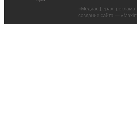
«Медиасфера»:
реклама
создание сайта
— «Maxim