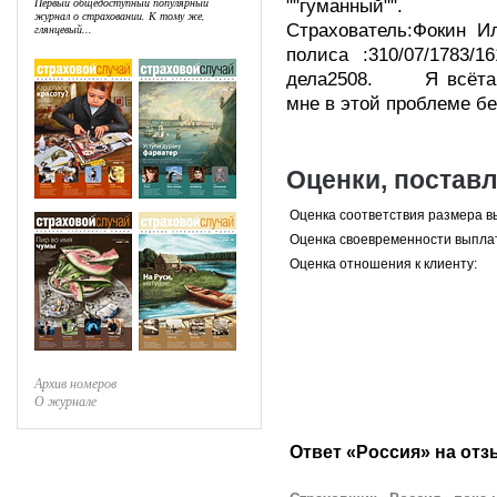
Первый общедоступный популярный
""гу
журнал о страховании. К тому же,
Страхователь:Фоки
глянцевый...
полиса :310/07/17
дела2508. Я всётак
мне в этой проблеме б
Оценки, постав
Оценка соответствия размера в
Оценка своевременности выпла
Оценка отношения к клиенту:
Архив номеров
О журнале
Ответ «Россия» на отз