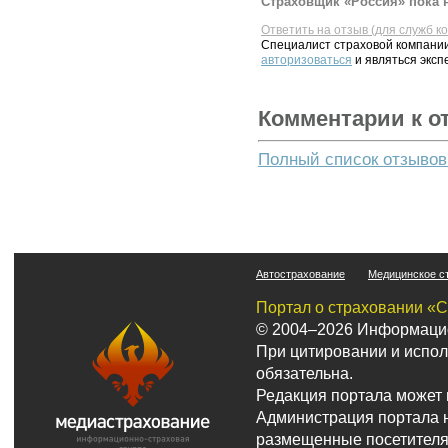
Страховщик «Россия» пока н
Ответить на отзыв (для служб к
Специалист страховой компании
авторизоваться
и являться эксп
Комментарии к о
Полный список отзывов
Автострахование
Медицинское с
Портал о страховании «С
© 2004–2026 Информацио
При цитировании и испо
обязательна.
Редакция портала может 
Администрация портала н
размещенные посетителя