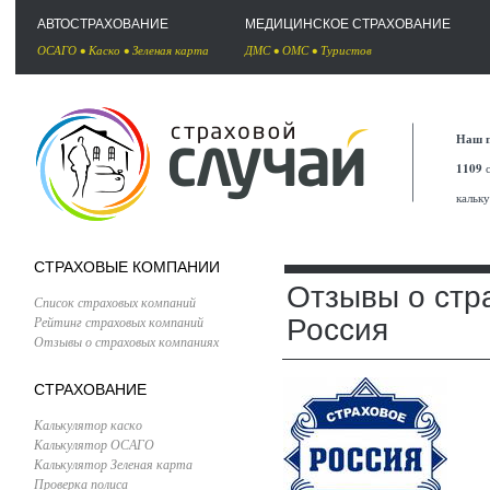
АВТОСТРАХОВАНИЕ
МЕДИЦИНСКОЕ СТРАХОВАНИЕ
ОСАГО
•
Каско
•
Зеленая карта
ДМС
•
ОМС
•
Туристов
Наш п
1109
с
кальк
СТРАХОВЫЕ КОМПАНИИ
Отзывы о стр
Список страховых компаний
Рейтинг страховых компаний
Россия
Отзывы о страховых компаниях
СТРАХОВАНИЕ
Калькулятор каско
Калькулятор ОСАГО
Калькулятор Зеленая карта
Проверка полиса