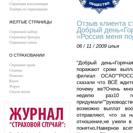
Страховая консультация
Тендеры по страхованию
Отзыв клиента с
ЖЕЛТЫЕ СТРАНИЦЫ
Добрый день«Го
Страховой надзор
«Россия меня по
Страховые брокеры
Страховые союзы
06 / 11 / 2009
илья
О СТРАХОВАНИИ
"Добрый день«Горяч
Страховое право
поражают сроки вып
Статьи
филиал ОСАО""РОССИ
Новости
Книги
сказали что ВСЁ ждит
Форум
почему же?Очень мног
Список тегов
неделю раз10 г
придумали""руководст
возможно выплат во
отправляют, что за н
отношение,не ужели в
понятно.Наверное вс