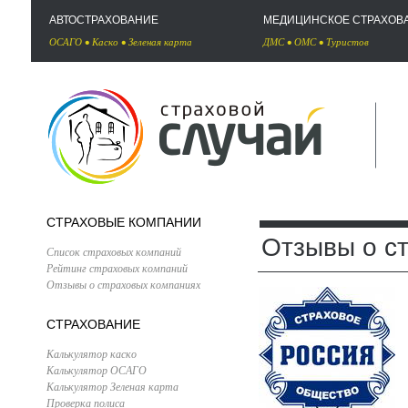
АВТОСТРАХОВАНИЕ
МЕДИЦИНСКОЕ СТРАХОВ
ОСАГО
•
Каско
•
Зеленая карта
ДМС
•
ОМС
•
Туристов
СТРАХОВЫЕ КОМПАНИИ
Отзывы о с
Список страховых компаний
Рейтинг страховых компаний
Отзывы о страховых компаниях
СТРАХОВАНИЕ
Калькулятор каско
Калькулятор ОСАГО
Калькулятор Зеленая карта
Проверка полиса