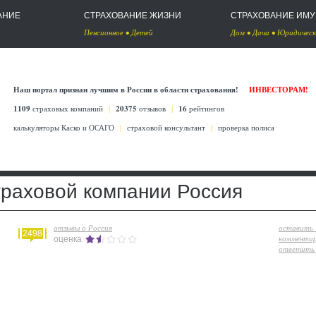
АНИЕ
СТРАХОВАНИЕ ЖИЗНИ
СТРАХОВАНИЕ ИМ
Пенсионное
•
Детей
Дом
•
Дача
•
Юридическ
Наш портал признан лучшим в России в области страхования!
ИНВЕСТОРАМ!
1109
страховых компаний
|
20375
отзывов
|
16
рейтингов
калькуляторы Каско
и
ОСАГО
|
страховой консультант
|
проверка полиса
траховой компании Россия
отзывы о Россия
оставить
2498
комменти
оценка
ответить 