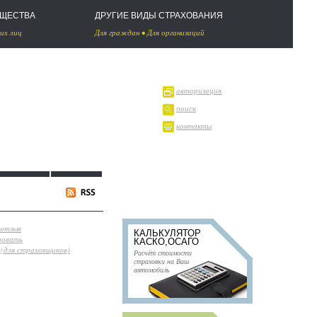
УЩЕСТВА
ДРУГИЕ ВИДЫ СТРАХОВАНИЯ
их лиц
Для граждан
•
Для организаций
авторизация
поиск
контакты
 отзыв
КАЛЬКУЛЯТОР
ровать
КАСКО,ОСАГО
(для страховщиков)
Расчёт стоимости
страховки на Ваш
автомобиль