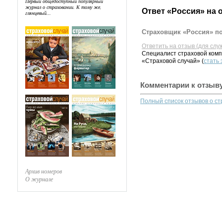
Первый общедоступный популярный
журнал о страховании. К тому же,
Ответ «Россия» на 
глянцевый...
Страховщик «Россия» по
Ответить на отзыв (для слу
Специалист страховой комп
«Страховой случай» (
стать
Комментарии к отзыв
Полный список отзывов о с
Архив номеров
О журнале