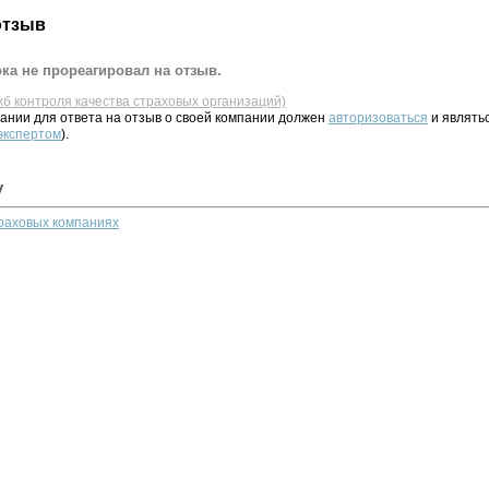
отзыв
ка не прореагировал на отзыв.
жб контроля качества страховых организаций)
ании для ответа на отзыв о своей компании должен
авторизоваться
и являть
 экспертом
).
у
траховых компаниях