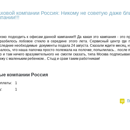
ховой компании Россия: Никому не советую даже бл
пании!!!
зко подходить к офисам данной кампании!!! Да какая это кампания - это 
а, разбилось лобовое стекло в середине этого лета. Сервисный центр где
оследние необходимые документы подала 24 августа. Сказали ждите месяц, н
залось, что наша папочка просто полежала на полочке, попылилась... после 
о и там ничего вразумительного не смогли сказать, типа Москва подписывае
зжу с маленьким ребенком... Стыд и срам таким работникам!
ые компании Россия
ыплаты:
1
у:
1
П