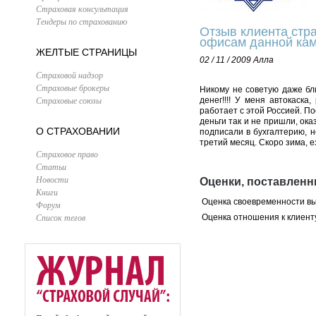
Страховая консультация
Тендеры по страхованию
Отзыв клиента стра
офисам данной кам
ЖЕЛТЫЕ СТРАНИЦЫ
02 / 11 / 2009
Алла
Страховой надзор
Страховые брокеры
Никому не советую даже бли
Страховые союзы
денег!!!! У меня автокаск
работает с этой Россией. П
деньги так и не пришли, ока
О СТРАХОВАНИИ
подписали в бухгалтерию, н
третий месяц. Скоро зима, е
Страховое право
Статьи
Новости
Оценки, поставленн
Книги
Оценка своевременности в
Форум
Список тегов
Оценка отношения к клиент