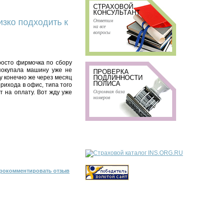
СТРАХОВОЙ
КОНСУЛЬТАНТ
Ответим
изко подходить к
на все
вопросы
просто фирмочка по сбору
 покупала машину уже не
ПРОВЕРКА
у конечно же через месяц
ПОДЛИННОСТИ
ПОЛИСА
прихода в офис, типа того
Огромная база
т на оплату. Вот жду уже
номеров
рокомментировать отзыв