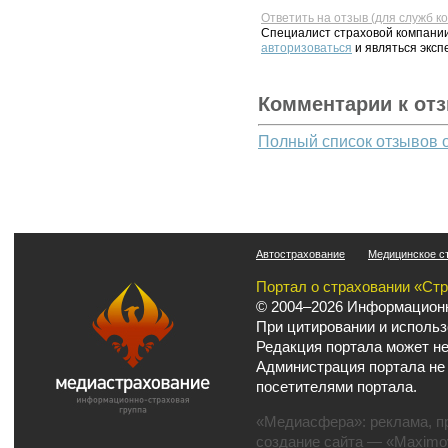
Ответить на отзыв (для служб к
Специалист страховой компании
авторизоваться
и являться эксп
Комментарии к от
Полный список отзывов 
Автострахование
Медицинское с
Портал о страховании «Ст
© 2004–2026 Информационн
При цитировании и использ
Редакция портала может не
Администрация портала не
посетителями портала.
«Медиасфера»:
реклама
,
п
создание сайта
— «Maximov