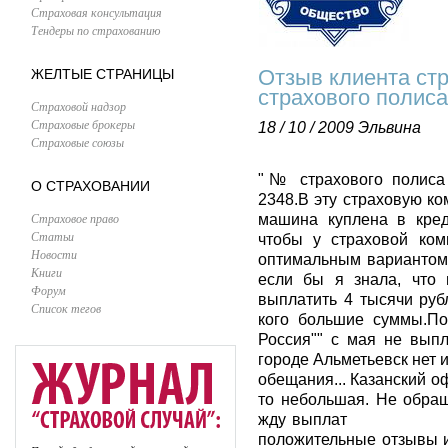
Страховая консультация
Тендеры по страхованию
Отзыв клиента ст
ЖЕЛТЫЕ СТРАНИЦЫ
страхового полиса 
Страховой надзор
Страховые брокеры
18 / 10 / 2009
Эльвина
Страховые союзы
"№ страхового полиса 
О СТРАХОВАНИИ
2348.В эту страховую к
Страховое право
машина куплена в кред
Статьи
чтобы у страховой ком
Новости
оптимальным вариантом 
Книги
если бы я знала, что 
Форум
выплатить 4 тысячи рубл
Список тегов
кого большие суммы.По
Россия"" с мая не вып
городе Альметьевск нет и
обещания... Казанский о
то небольшая. Не обращ
жду выплат Да
положительные отзывы и