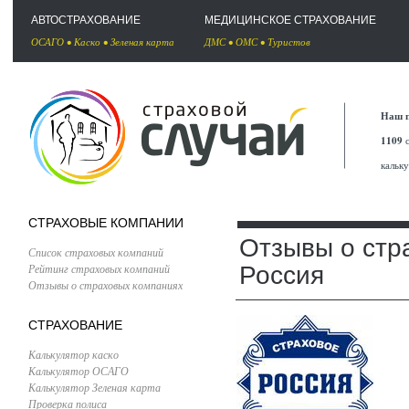
АВТОСТРАХОВАНИЕ
МЕДИЦИНСКОЕ СТРАХОВАНИЕ
ОСАГО
•
Каско
•
Зеленая карта
ДМС
•
ОМС
•
Туристов
Наш п
1109
с
кальк
СТРАХОВЫЕ КОМПАНИИ
Отзывы о стр
Список страховых компаний
Рейтинг страховых компаний
Россия
Отзывы о страховых компаниях
СТРАХОВАНИЕ
Калькулятор каско
Калькулятор ОСАГО
Калькулятор Зеленая карта
Проверка полиса