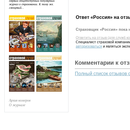
Первый общедоступный популярный
журнал о страховании. К тому же,
глянцевый...
Ответ «Россия» на отз
Страховщик «Россия» пока н
Ответить на отзыв (для служб к
Специалист страховой компании
авторизоваться
и являться эксп
Комментарии к от
Полный список отзывов 
Архив номеров
О журнале