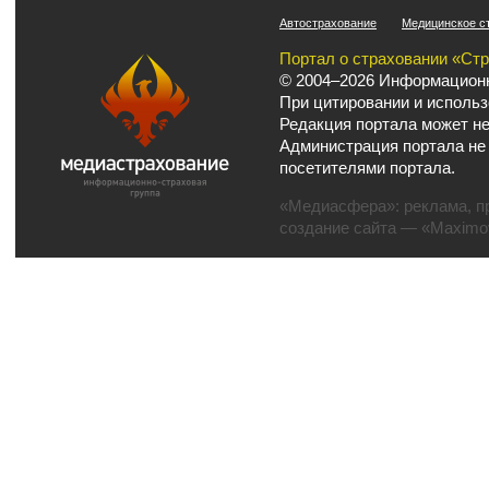
Автострахование
Медицинское с
Портал о страховании «Ст
© 2004–2026 Информационн
При цитировании и использ
Редакция портала может не
Администрация портала не
посетителями портала.
«Медиасфера»:
реклама
,
п
создание сайта
— «Maximov