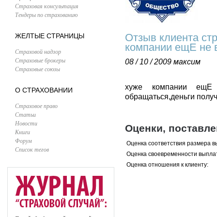
Страховая консультация
Тендеры по страхованию
Отзыв клиента ст
ЖЕЛТЫЕ СТРАНИЦЫ
компании ещЕ не 
Страховой надзор
Страховые брокеры
08 / 10 / 2009
максим
Страховые союзы
хуже компании ещЕ 
О СТРАХОВАНИИ
обращаться,деньги получи
Страховое право
Статьи
Новости
Оценки, поставл
Книги
Форум
Оценка соответствия размера в
Список тегов
Оценка своевременности выпла
Оценка отношения к клиенту: