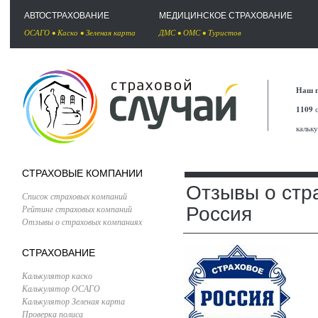
АВТОСТРАХОВАНИЕ
МЕДИЦИНСКОЕ СТРАХОВАНИЕ
ОСАГО
•
Каско
•
Зеленая карта
ДМС
•
ОМС
•
Туристов
Наш п
1109
с
кальк
СТРАХОВЫЕ КОМПАНИИ
Отзывы о стр
Список страховых компаний
Рейтинг страховых компаний
Россия
Отзывы о страховых компаниях
СТРАХОВАНИЕ
Калькулятор каско
Калькулятор ОСАГО
Калькулятор Зеленая карта
Проверка полиса