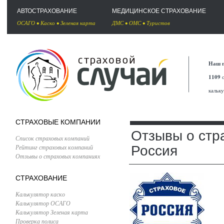
АВТОСТРАХОВАНИЕ
МЕДИЦИНСКОЕ СТРАХОВАНИЕ
ОСАГО
•
Каско
•
Зеленая карта
ДМС
•
ОМС
•
Туристов
Наш п
1109
с
кальк
СТРАХОВЫЕ КОМПАНИИ
Отзывы о стр
Список страховых компаний
Рейтинг страховых компаний
Россия
Отзывы о страховых компаниях
СТРАХОВАНИЕ
Калькулятор каско
Калькулятор ОСАГО
Калькулятор Зеленая карта
Проверка полиса