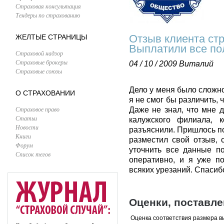
Страховая консультация
Тендеры по страхованию
Отзыв клиента ст
ЖЕЛТЫЕ СТРАНИЦЫ
Выплатили все по
Страховой надзор
Страховые брокеры
04 / 10 / 2009
Виталий
Страховые союзы
Дело у меня было сложн
О СТРАХОВАНИИ
я не смог бы различить,
Страховое право
Даже не знал, что мне д
Статьи
калужского филиала, 
Новости
разъяснили. Пришлось по
Книги
разместил свой отзыв, 
Форум
уточнить все данные п
Список тегов
оперативно, и я уже п
всяких урезаний. Спасиб
Оценки, поставл
Оценка соответствия размера в