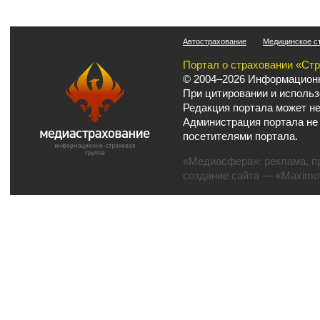
Автострахование
Медицинское с
Портал о страховании «Ст
© 2004–2026 Информационн
При цитировании и использ
Редакция портала может не
Администрация портала не
посетителями портала.
«Медиасфера»:
реклама
,
п
создание сайта
— «Maximov