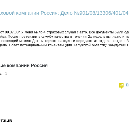
ховой компании Россия: Дело №901/08/13306/401/04 
т 09.07.08г. У меня было 4 страховых случая с авто. Все документы были сд
йки. После претензии в службу качества в течении 2х недель выплатили п
 настоящий момент.Док-ты теряют, находят и передают из отдела в отдел. В
ела. Совет потенциальным клиентам (для Калужской области): забудьте!!!
ые компании Россия
у:
1
П
отзыв