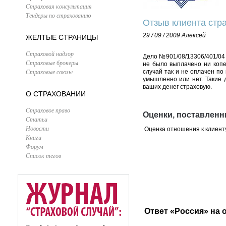
Страховая консультация
Тендеры по страхованию
Отзыв клиента стра
29 / 09 / 2009
Алексей
ЖЕЛТЫЕ СТРАНИЦЫ
Страховой надзор
Дело №901/08/13306/401/04 о
Страховые брокеры
не было выплачено ни копе
Страховые союзы
случай так и не оплачен по
умышленно или нет. Такие д
ваших денег страховую.
О СТРАХОВАНИИ
Страховое право
Оценки, поставленн
Статьи
Новости
Оценка отношения к клиент
Книги
Форум
Список тегов
Ответ «Россия» на 