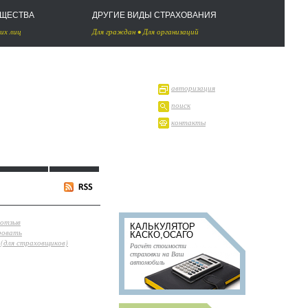
УЩЕСТВА
ДРУГИЕ ВИДЫ СТРАХОВАНИЯ
их лиц
Для граждан
•
Для организаций
авторизация
поиск
контакты
 отзыв
КАЛЬКУЛЯТОР
ровать
КАСКО,ОСАГО
(для страховщиков)
Расчёт стоимости
страховки на Ваш
автомобиль