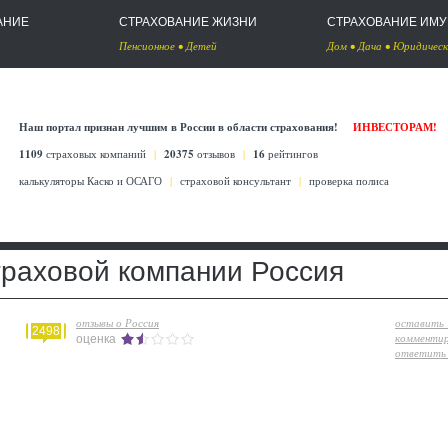
АНИЕ
СТРАХОВАНИЕ ЖИЗНИ
СТРАХОВАНИЕ ИМ
Пенсионное
•
Детей
Дом
•
Дача
•
Юридическ
Наш портал признан лучшим в России в области страхования!
ИНВЕСТОРАМ!
1109
страховых компаний
|
20375
отзывов
|
16
рейтингов
калькуляторы Каско
и
ОСАГО
|
страховой консультант
|
проверка полиса
траховой компании Россия
отзывы о Россия
оставить
2498
комменти
оценка
ответить 