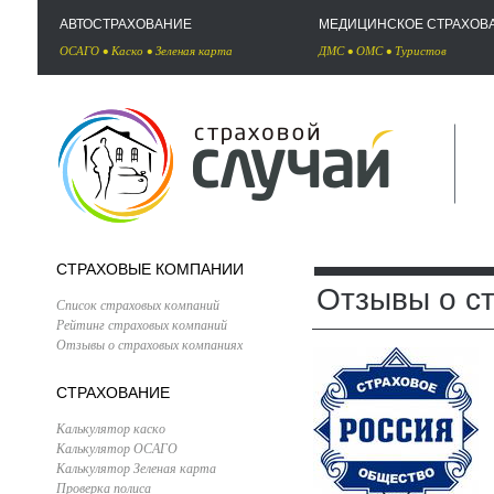
АВТОСТРАХОВАНИЕ
МЕДИЦИНСКОЕ СТРАХОВ
ОСАГО
•
Каско
•
Зеленая карта
ДМС
•
ОМС
•
Туристов
СТРАХОВЫЕ КОМПАНИИ
Отзывы о с
Список страховых компаний
Рейтинг страховых компаний
Отзывы о страховых компаниях
СТРАХОВАНИЕ
Калькулятор каско
Калькулятор ОСАГО
Калькулятор Зеленая карта
Проверка полиса