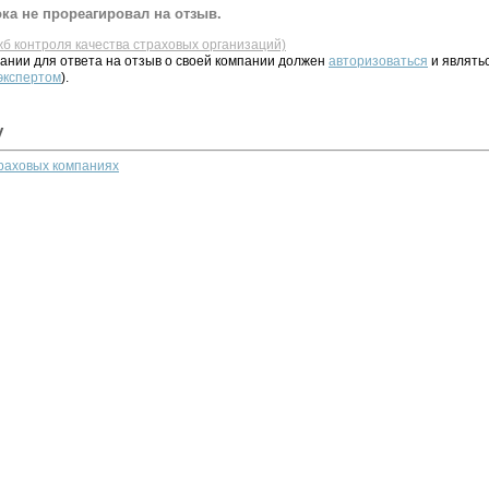
ка не прореагировал на отзыв.
жб контроля качества страховых организаций)
ании для ответа на отзыв о своей компании должен
авторизоваться
и являть
 экспертом
).
у
траховых компаниях