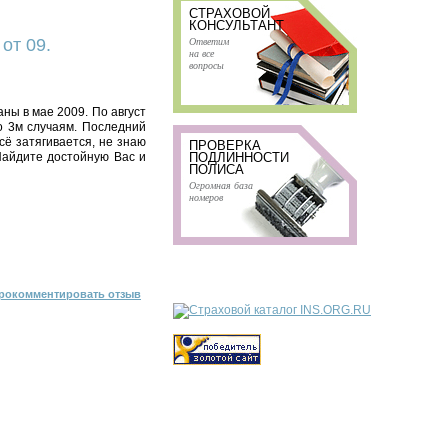
СТРАХОВОЙ
КОНСУЛЬТАНТ
Ответим
от 09.
на все
вопросы
аны в мае 2009. По август
о 3м случаям. Последний
сё затягивается, не знаю
ПРОВЕРКА
 Найдите достойную Вас и
ПОДЛИННОСТИ
ПОЛИСА
Огромная база
номеров
рокомментировать отзыв