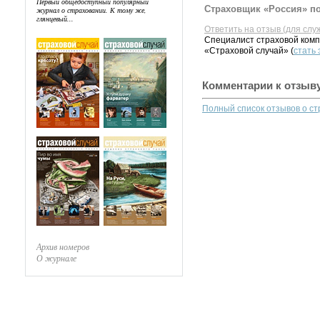
Первый общедоступный популярный
Страховщик «Россия» по
журнал о страховании. К тому же,
глянцевый...
Ответить на отзыв (для слу
Специалист страховой комп
«Страховой случай» (
стать
Комментарии к отзыв
Полный список отзывов о с
Архив номеров
О журнале