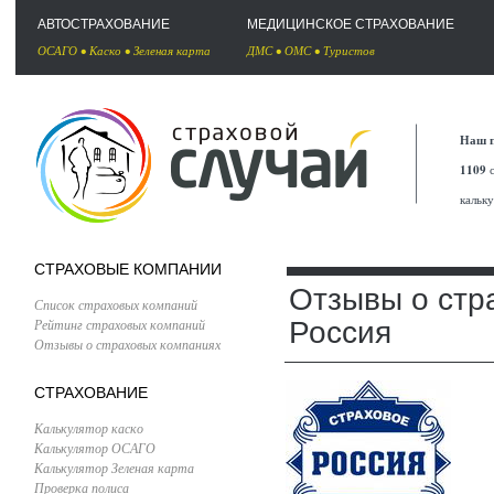
АВТОСТРАХОВАНИЕ
МЕДИЦИНСКОЕ СТРАХОВАНИЕ
ОСАГО
•
Каско
•
Зеленая карта
ДМС
•
ОМС
•
Туристов
Наш п
1109
с
кальк
СТРАХОВЫЕ КОМПАНИИ
Отзывы о стр
Список страховых компаний
Рейтинг страховых компаний
Россия
Отзывы о страховых компаниях
СТРАХОВАНИЕ
Калькулятор каско
Калькулятор ОСАГО
Калькулятор Зеленая карта
Проверка полиса