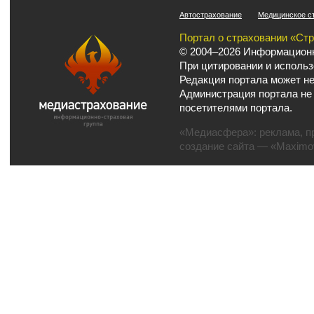
Автострахование
Медицинское с
Портал о страховании «Ст
© 2004–2026 Информационн
При цитировании и использ
Редакция портала может не
Администрация портала не
посетителями портала.
«Медиасфера»:
реклама
,
п
создание сайта
— «Maximov