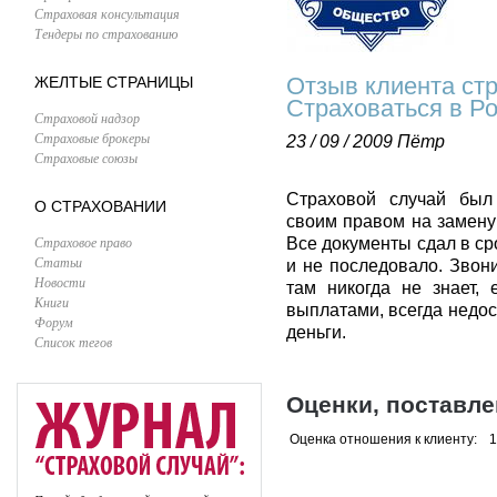
Страховая консультация
Тендеры по страхованию
Отзыв клиента ст
ЖЕЛТЫЕ СТРАНИЦЫ
Страховаться в Р
Страховой надзор
Страховые брокеры
23 / 09 / 2009
Пётр
Страховые союзы
Страховой случай был 
О СТРАХОВАНИИ
своим правом на замену
Страховое право
Все документы сдал в ср
Статьи
и не последовало. Звони
Новости
там никогда не знает, 
Книги
выплатами, всегда недос
Форум
деньги.
Список тегов
Оценки, поставл
Оценка отношения к клиенту:
1