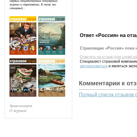
Первый общедоступный популярный
журнал о страховании. К тому же,
глянцевый...
Ответ «Россия» на отз
Страховщик «Россия» пока н
Ответить на отзыв (для служб к
Специалист страховой компании
авторизоваться
и являться эксп
Комментарии к от
Полный список отзывов 
Архив номеров
О журнале