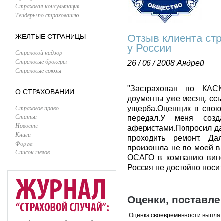
Страховая консультация
Тендеры по страхованию
Отзыв клиента ст
ЖЕЛТЫЕ СТРАНИЦЫ
у России
Страховой надзор
Страховые брокеры
26 / 06 / 2008
Андрей
Страховые союзы
"Застрахован по КАС
О СТРАХОВАНИИ
доументы уже месяц, ссы
Страховое право
ущерба.Оценщик в свою 
Статьи
передал.У меня соз
Новости
аферистами.Попросил да
Книги
проходить ремонт. Д
Форум
произошла не по моей в
Список тегов
ОСАГО в компанию вин
Россия не достойно носи
Оценки, поставл
Оценка своевременности выпла