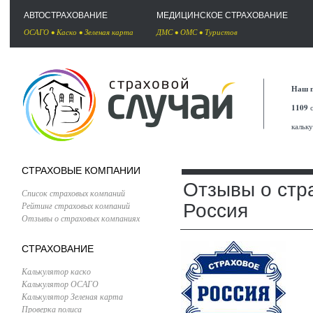
АВТОСТРАХОВАНИЕ
МЕДИЦИНСКОЕ СТРАХОВАНИЕ
ОСАГО
•
Каско
•
Зеленая карта
ДМС
•
ОМС
•
Туристов
Наш п
1109
с
кальк
СТРАХОВЫЕ КОМПАНИИ
Отзывы о стр
Список страховых компаний
Рейтинг страховых компаний
Россия
Отзывы о страховых компаниях
СТРАХОВАНИЕ
Калькулятор каско
Калькулятор ОСАГО
Калькулятор Зеленая карта
Проверка полиса