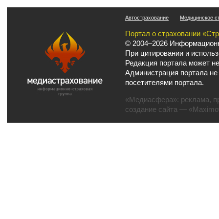
Автострахование
Медицинское с
Портал о страховании «Ст
© 2004–2026 Информационн
При цитировании и использ
Редакция портала может не
Администрация портала не
посетителями портала.
«Медиасфера»:
реклама
,
п
создание сайта
— «Maximov