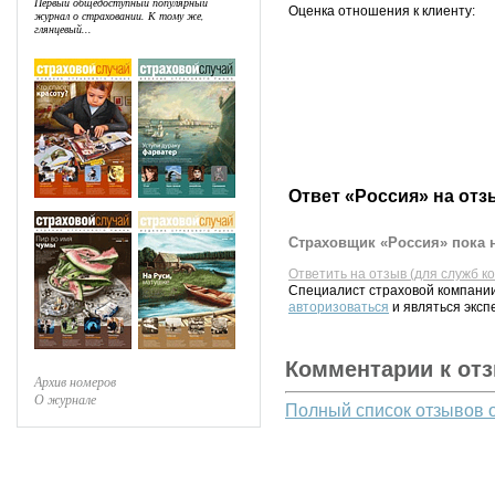
Первый общедоступный популярный
Оценка отношения к клиенту:
журнал о страховании. К тому же,
глянцевый...
Ответ «Россия» на отз
Страховщик «Россия» пока н
Ответить на отзыв (для служб к
Специалист страховой компании
авторизоваться
и являться эксп
Комментарии к от
Архив номеров
О журнале
Полный список отзывов 