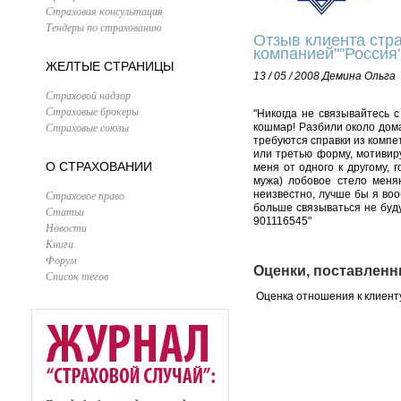
Страховая консультация
Тендеры по страхованию
Отзыв клиента стра
компанией""Россия"
ЖЕЛТЫЕ СТРАНИЦЫ
13 / 05 / 2008
Демина Ольга
Страховой надзор
Страховые брокеры
"Никогда не связывайтесь с
Страховые союзы
кошмар! Разбили около дома
требуются справки из компе
или третью форму, мотивиру
О СТРАХОВАНИИ
меня от одного к другому,
мужа) лобовое стело меняю
Страховое право
неизвестно, лучше бы я во
больше связываться не буду
Статьи
901116545"
Новости
Книги
Форум
Оценки, поставленн
Список тегов
Оценка отношения к клиент