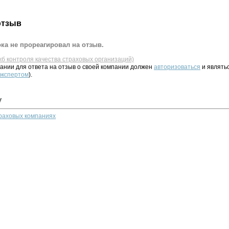
отзыв
ка не прореагировал на отзыв.
жб контроля качества страховых организаций)
ании для ответа на отзыв о своей компании должен
авторизоваться
и являть
 экспертом
).
у
траховых компаниях