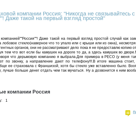
ховой компании Россия: "Никогда не связывайтесь с
"! Даже такой на первый взгляд простой"
 компанией""Россия""! Даже такой на первый взгляд простой случай как за
 лобовое стекло(наверное что то упало или с крыши или из окна), несмотря 
тентных органов, они не рассматривают дело пока я не предоставлю копию о
я тем что вот если бы камушек на дороге то да, а здесь камушек во дворе
 говоря что дерьмовую компанию я выбрала.Для примера в РЕСО (у меня т
т по звонку, а направление дают по телефону!!!.В итоге машина стоит,
обще ее страховала с Франшизой, хотя бы стекло уже вставленно было. Воо
, лучше больше денег отдать чем так мучаться. Ну а дозвонится к ним во
ые компании Россия
у:
1
П