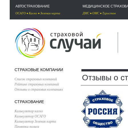
АВТОСТРАХОВАНИЕ
МЕДИЦИНСКОЕ СТРАХОВ
ОСАГО
•
Каско
•
Зеленая карта
ДМС
•
ОМС
•
Туристов
СТРАХОВЫЕ КОМПАНИИ
Отзывы о с
Список страховых компаний
Рейтинг страховых компаний
Отзывы о страховых компаниях
СТРАХОВАНИЕ
Калькулятор каско
Калькулятор ОСАГО
Калькулятор Зеленая карта
Проверка полиса