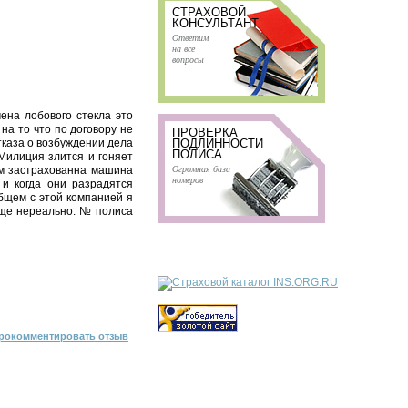
СТРАХОВОЙ
КОНСУЛЬТАНТ
Ответим
на все
вопросы
мена лобового стекла это
на то что по договору не
ПРОВЕРКА
тказа о возбуждении дела
ПОДЛИННОСТИ
ПОЛИСА
.Милиция злится и гоняет
Огромная база
ам застрахованна машина
номеров
 и когда они разрадятся
бщем с этой компанией я
обще нереально. № полиса
рокомментировать отзыв