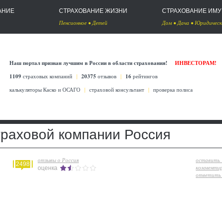
АНИЕ
СТРАХОВАНИЕ ЖИЗНИ
СТРАХОВАНИЕ ИМ
Пенсионное
•
Детей
Дом
•
Дача
•
Юридическ
Наш портал признан лучшим в России в области страхования!
ИНВЕСТОРАМ!
1109
страховых компаний
|
20375
отзывов
|
16
рейтингов
калькуляторы Каско
и
ОСАГО
|
страховой консультант
|
проверка полиса
траховой компании Россия
отзывы о Россия
оставить
2498
комменти
оценка
ответить 