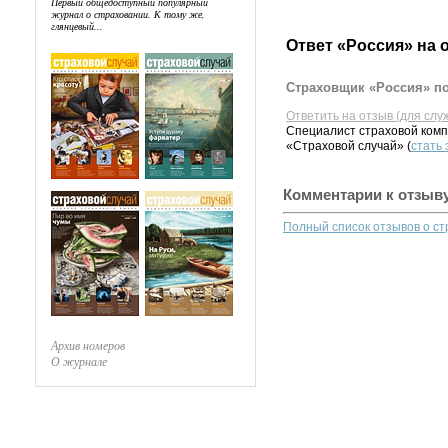
Первый общедоступный популярный
журнал о страховании. К тому же,
глянцевый...
Ответ «Россия» на 
Страховщик «Россия» по
Ответить на отзыв (для слу
Специалист страховой комп
«Страховой случай» (
стать
Комментарии к отзыв
Полный список отзывов о с
Архив номеров
О журнале