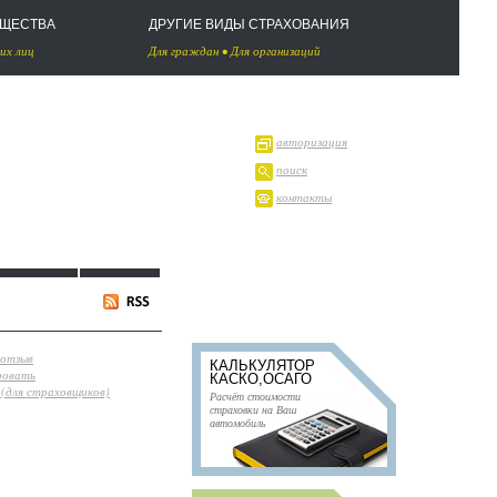
УЩЕСТВА
ДРУГИЕ ВИДЫ СТРАХОВАНИЯ
их лиц
Для граждан
•
Для организаций
авторизация
поиск
контакты
 отзыв
КАЛЬКУЛЯТОР
ровать
КАСКО,ОСАГО
(для страховщиков)
Расчёт стоимости
страховки на Ваш
автомобиль