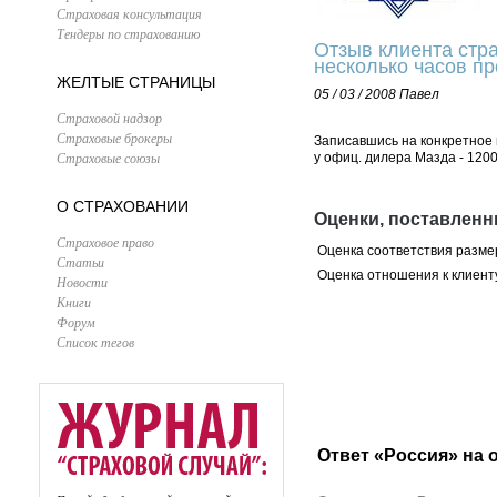
Страховая консультация
Тендеры по страхованию
Отзыв клиента стр
несколько часов пр
ЖЕЛТЫЕ СТРАНИЦЫ
05 / 03 / 2008
Павел
Страховой надзор
Страховые брокеры
Записавшись на конкретное 
Страховые союзы
у офиц. дилера Мазда - 1200
О СТРАХОВАНИИ
Оценки, поставленн
Страховое право
Оценка соответствия разме
Статьи
Оценка отношения к клиент
Новости
Книги
Форум
Список тегов
Ответ «Россия» на 