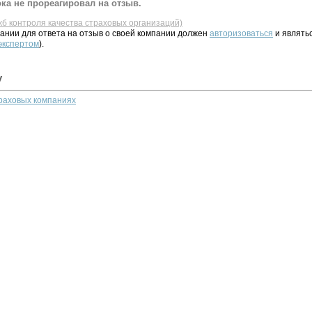
ка не прореагировал на отзыв.
жб контроля качества страховых организаций)
ании для ответа на отзыв о своей компании должен
авторизоваться
и являть
 экспертом
).
у
траховых компаниях