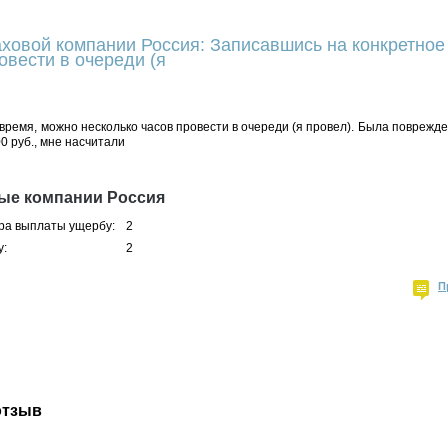
аховой компании Россия: Записавшись на конкретное
овести в очереди (я
время, можно несколько часов провести в очереди (я провел). Была поврежде
0 руб., мне насчитали
ые компании Россия
ра выплаты ущербу:
2
у:
2
П
отзыв