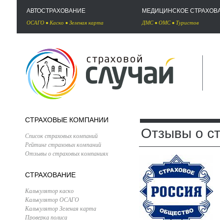
АВТОСТРАХОВАНИЕ
МЕДИЦИНСКОЕ СТРАХОВ
ОСАГО
•
Каско
•
Зеленая карта
ДМС
•
ОМС
•
Туристов
СТРАХОВЫЕ КОМПАНИИ
Отзывы о с
Список страховых компаний
Рейтинг страховых компаний
Отзывы о страховых компаниях
СТРАХОВАНИЕ
Калькулятор каско
Калькулятор ОСАГО
Калькулятор Зеленая карта
Проверка полиса