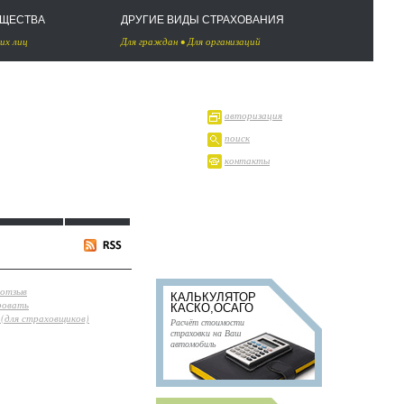
УЩЕСТВА
ДРУГИЕ ВИДЫ СТРАХОВАНИЯ
их лиц
Для граждан
•
Для организаций
авторизация
поиск
контакты
 отзыв
КАЛЬКУЛЯТОР
ровать
КАСКО,ОСАГО
(для страховщиков)
Расчёт стоимости
страховки на Ваш
автомобиль