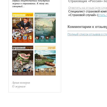
Первый общедоступный популярный
Страховщик «Россия» по
журнал о страховании. К тому же,
глянцевый...
Ответить на отзыв (для слу
Специалист страховой комп
«Страховой случай» (
стать
Комментарии к отзыв
Полный список отзывов о с
Архив номеров
О журнале