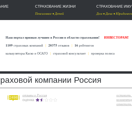
АНИЕ
СТРАХОВАНИЕ ЖИЗНИ
СТРАХОВАНИЕ ИМ
Пенсионное
•
Детей
Дом
•
Дача
•
Юридическ
Наш портал признан лучшим в России в области страхования!
ИНВЕСТОРАМ!
1109
страховых компаний
|
20375
отзывов
|
16
рейтингов
калькуляторы Каско
и
ОСАГО
|
страховой консультант
|
проверка полиса
траховой компании Россия
отзывы о Россия
оставить
2498
комменти
оценка
ответить 