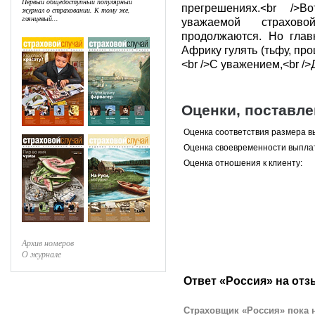
Первый общедоступный популярный
прегрешениях.<br />
журнал о страховании. К тому же,
глянцевый...
уважаемой страхово
продолжаются. Но глав
Африку гулять (тьфу, пр
<br />С уважением,<br /
Оценки, поставл
Оценка соответствия размера в
Оценка своевременности выпла
Оценка отношения к клиенту:
Архив номеров
О журнале
Ответ «Россия» на отз
Страховщик «Россия» пока н