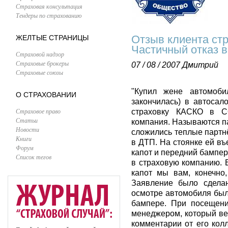
Страховая консультация
Тендеры по страхованию
Отзыв клиента ст
ЖЕЛТЫЕ СТРАНИЦЫ
Частичный отказ 
Страховой надзор
Страховые брокеры
07 / 08 / 2007
Дмитрий
Страховые союзы
"Купил жене автомоби
О СТРАХОВАНИИ
закончилась) в автосал
Страховое право
страховку КАСКО в СО
Статьи
компания. Называются па
Новости
сложились теплые партн
Книги
в ДТП. На стоянке ей в
Форум
капот и передний бампер
Список тегов
в страховую компанию. 
капот мы вам, конечно,
Заявление было сделан
осмотре автомобиля было
бампере. При посещени
менеджером, который ве
комментарии от его кол