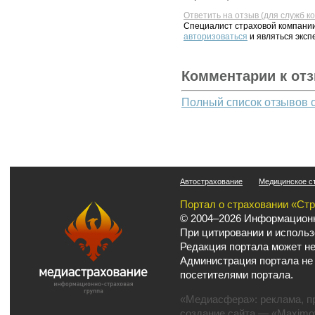
Ответить на отзыв (для служб к
Специалист страховой компании
авторизоваться
и являться эксп
Комментарии к от
Полный список отзывов 
Автострахование
Медицинское с
Портал о страховании «Ст
© 2004–2026 Информационн
При цитировании и использ
Редакция портала может не
Администрация портала не
посетителями портала.
«Медиасфера»:
реклама
,
п
создание сайта
— «Maximov