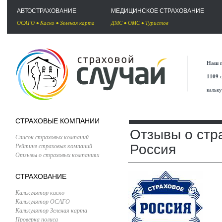
АВТОСТРАХОВАНИЕ
МЕДИЦИНСКОЕ СТРАХОВАНИЕ
ОСАГО
•
Каско
•
Зеленая карта
ДМС
•
ОМС
•
Туристов
Наш п
1109
с
кальк
СТРАХОВЫЕ КОМПАНИИ
Отзывы о стр
Список страховых компаний
Рейтинг страховых компаний
Россия
Отзывы о страховых компаниях
СТРАХОВАНИЕ
Калькулятор каско
Калькулятор ОСАГО
Калькулятор Зеленая карта
Проверка полиса