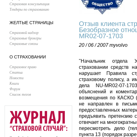
Страховая консультация
Тендеры по страхованию
Отзыв клиента ст
ЖЕЛТЫЕ СТРАНИЦЫ
Безобразное отно
Страховой надзор
MR02-07-1703
Страховые брокеры
Страховые союзы
20 / 06 / 2007
myvolvo
О СТРАХОВАНИИ
"Начальник отдела 
Страховое право
страховании средств н
Статьи
нарушает Правила ст
Новости
страховому полису, а им
Книги
дела NU-MR02-07-17
Форум
объяснений и коментар
Список тегов
возмещения по КАСКО (
не направлен в письм
предоставленных матери
предъявить претензию со
отвечает на многократны
пересмотреть дело (те
пункта 13 (порядок разр