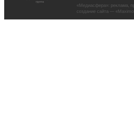
«Медиасфера»:
реклама
,
п
создание сайта
— «Maximov