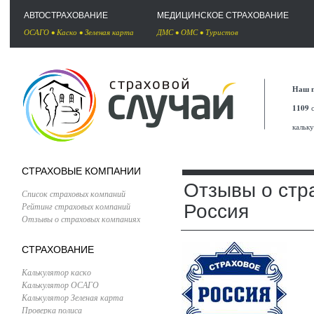
АВТОСТРАХОВАНИЕ
МЕДИЦИНСКОЕ СТРАХОВАНИЕ
ОСАГО
•
Каско
•
Зеленая карта
ДМС
•
ОМС
•
Туристов
Наш п
1109
с
кальк
СТРАХОВЫЕ КОМПАНИИ
Отзывы о стр
Список страховых компаний
Рейтинг страховых компаний
Россия
Отзывы о страховых компаниях
СТРАХОВАНИЕ
Калькулятор каско
Калькулятор ОСАГО
Калькулятор Зеленая карта
Проверка полиса