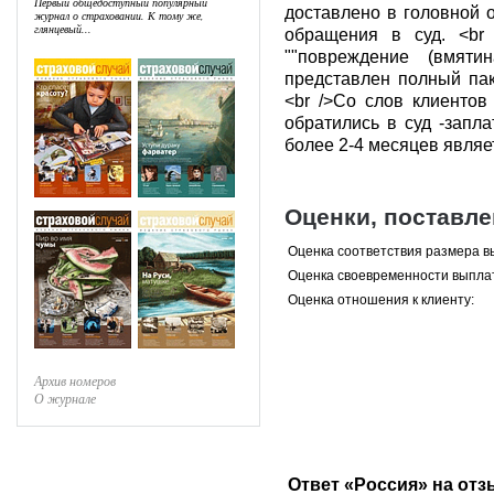
Первый общедоступный популярный
доставлено в головной 
журнал о страховании. К тому же,
глянцевый...
обращения в суд. <br 
""повреждение (вмяти
представлен полный паке
<br />Со слов клиентов
обратились в суд -запла
более 2-4 месяцев являе
Оценки, поставл
Оценка соответствия размера в
Оценка своевременности выпла
Оценка отношения к клиенту:
Архив номеров
О журнале
Ответ «Россия» на отз