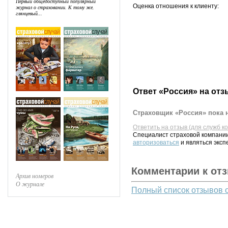
Первый общедоступный популярный
Оценка отношения к клиенту:
журнал о страховании. К тому же,
глянцевый...
Ответ «Россия» на отз
Страховщик «Россия» пока н
Ответить на отзыв (для служб к
Специалист страховой компании
авторизоваться
и являться эксп
Комментарии к от
Архив номеров
О журнале
Полный список отзывов 