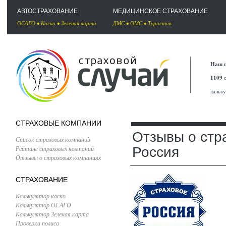
АВТОСТРАХОВАНИЕ
МЕДИЦИНСКОЕ СТРАХОВАНИЕ
ОСАГО
•
Каско
•
Зеленая карта
ДМС
•
ОМС
•
Туристов
Наш п
1109
с
кальк
СТРАХОВЫЕ КОМПАНИИ
Отзывы о стр
Список страховых компаний
Рейтинг страховых компаний
Россия
Отзывы о страховых компаниях
СТРАХОВАНИЕ
Калькулятор каско
Калькулятор ОСАГО
Калькулятор Зеленая карта
Проверка полиса