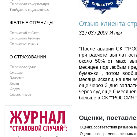
Страховая консультация
Тендеры по страхованию
Отзыв клиента стр
ЖЕЛТЫЕ СТРАНИЦЫ
Страховой надзор
31 / 03 / 2007
И лья
Страховые брокеры
Страховые союзы
"После аварии СК ""РО
при расчете выплат ост
О СТРАХОВАНИИ
около 50% от макс вып
Страховое право
месяцев под любым пред
Статьи
бумажки , потом вообщ
Новости
месяца искали, нашли ч
Книги
еще через 3 дня заплат
Форум
через суд еще 6 месяцев
Список тегов
больше в СК ""РОССИЯ"" 
Оценки, поставл
Оценка соответствия размера в
Оценка своевременности выпла