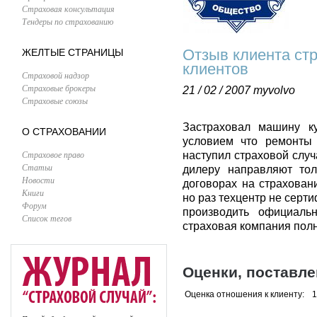
Страховая консультация
Тендеры по страхованию
Отзыв клиента ст
ЖЕЛТЫЕ СТРАНИЦЫ
клиентов
Страховой надзор
Страховые брокеры
21 / 02 / 2007
myvolvo
Страховые союзы
Застраховал машину к
О СТРАХОВАНИИ
условием что ремонты 
Страховое право
наступил страховой случ
Статьи
дилеру направляют то
Новости
договорах на страхован
Книги
но раз техцентр не серт
Форум
производить официаль
Список тегов
страховая компания полн
Оценки, поставл
Оценка отношения к клиенту:
1