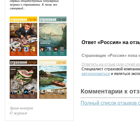
Первый общедоступный популярный
журнал о страховании. К тому же,
глянцевый...
Ответ «Россия» на отз
Страховщик «Россия» пока н
Ответить на отзыв (для служб к
Специалист страховой компании
авторизоваться
и являться эксп
Комментарии к от
Полный список отзывов 
Архив номеров
О журнале