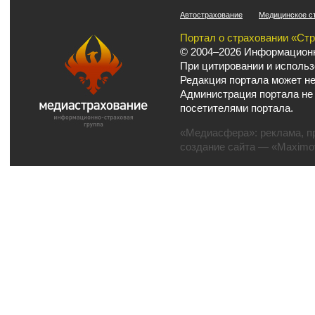
Автострахование
Медицинское с
Портал о страховании «Ст
© 2004–2026 Информационн
При цитировании и использ
Редакция портала может не
Администрация портала не
посетителями портала.
«Медиасфера»:
реклама
,
п
создание сайта
— «Maximov