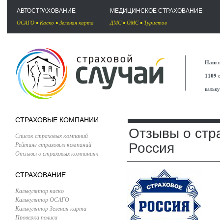
АВТОСТРАХОВАНИЕ
МЕДИЦИНСКОЕ СТРАХОВАНИЕ
ОСАГО
•
Каско
•
Зеленая карта
ДМС
•
ОМС
•
Туристов
Наш п
1109
с
кальк
СТРАХОВЫЕ КОМПАНИИ
Отзывы о стр
Список страховых компаний
Рейтинг страховых компаний
Россия
Отзывы о страховых компаниях
СТРАХОВАНИЕ
Калькулятор каско
Калькулятор ОСАГО
Калькулятор Зеленая карта
Проверка полиса