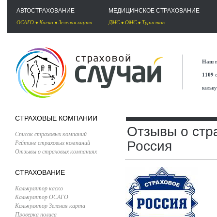
АВТОСТРАХОВАНИЕ
МЕДИЦИНСКОЕ СТРАХОВАНИЕ
ОСАГО
•
Каско
•
Зеленая карта
ДМС
•
ОМС
•
Туристов
Наш п
1109
с
кальк
СТРАХОВЫЕ КОМПАНИИ
Отзывы о стр
Список страховых компаний
Рейтинг страховых компаний
Россия
Отзывы о страховых компаниях
СТРАХОВАНИЕ
Калькулятор каско
Калькулятор ОСАГО
Калькулятор Зеленая карта
Проверка полиса