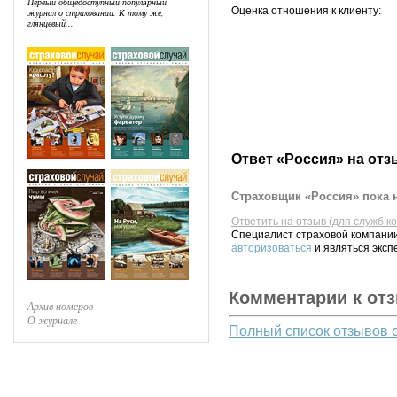
Первый общедоступный популярный
Оценка отношения к клиенту:
журнал о страховании. К тому же,
глянцевый...
Ответ «Россия» на отз
Страховщик «Россия» пока н
Ответить на отзыв (для служб к
Специалист страховой компании
авторизоваться
и являться эксп
Комментарии к от
Архив номеров
О журнале
Полный список отзывов 