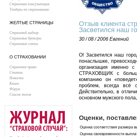
Страховая консультация
Тендеры по страхованию
Отзыв клиента стр
ЖЕЛТЫЕ СТРАНИЦЫ
Засветился наш г
Страховой надзор
Страховые брокеры
30 / 08 / 2006
Евгений
Страховые союзы
О! Засветился наш гор
О СТРАХОВАНИИ
понаслышке, превосход
Страховое право
организация именно с 
Статьи
СТРАХОВЩИК с больш
Новости
компанию он «поведет
Книги
проблем, всегда всё 
Форум
Действительно, в отлич
Список тегов
основном мужского пола,
Оценки, поставл
Оценка соответствия размера в
Оценка своевременности выпла