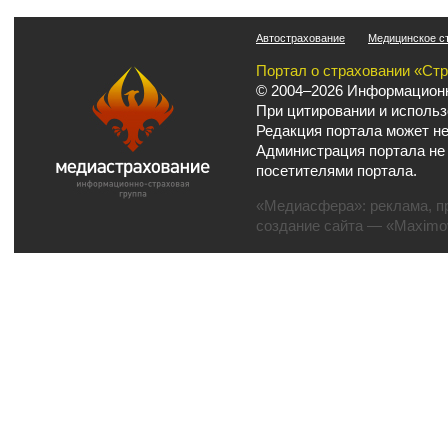
Автострахование
Медицинское с
Портал о страховании «Ст
© 2004–2026 Информационн
При цитировании и использ
Редакция портала может не
Администрация портала не
посетителями портала.
«Медиасфера»:
реклама
,
п
создание сайта
— «Maximov