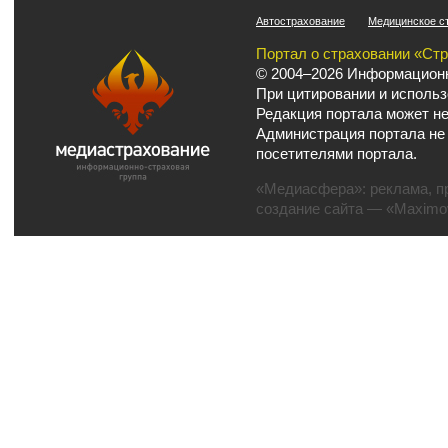
Автострахование
Медицинское с
Портал о страховании «Ст
© 2004–2026 Информационн
При цитировании и использ
Редакция портала может не
Администрация портала не
посетителями портала.
«Медиасфера»:
реклама
,
п
создание сайта
— «Maximov