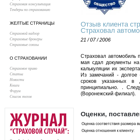
Страховая консультация
Тендеры по страхованию
Отзыв клиента ст
ЖЕЛТЫЕ СТРАНИЦЫ
Страховал автомо
Страховой надзор
Страховые брокеры
21 / 07 / 2006
Страховые союзы
Страховал автомобиль 
О СТРАХОВАНИИ
мая сдал документы на
Страховое право
калькуляции их эксперт
Статьи
Из замечаний - долгое
Новости
сроков указанных в
Книги
принципиально. . Сле
Форум
(Воронежский филиал).
Список тегов
Оценки, поставл
Оценка соответствия размера в
Оценка отношения к клиенту: