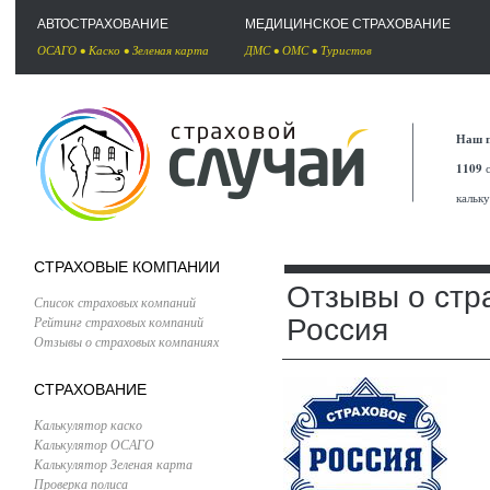
АВТОСТРАХОВАНИЕ
МЕДИЦИНСКОЕ СТРАХОВАНИЕ
ОСАГО
•
Каско
•
Зеленая карта
ДМС
•
ОМС
•
Туристов
Наш п
1109
с
кальк
СТРАХОВЫЕ КОМПАНИИ
Отзывы о стр
Список страховых компаний
Рейтинг страховых компаний
Россия
Отзывы о страховых компаниях
СТРАХОВАНИЕ
Калькулятор каско
Калькулятор ОСАГО
Калькулятор Зеленая карта
Проверка полиса