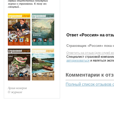
Первый общедоступный популярный
журнал о страховании. К тому же,
глянцевый...
Ответ «Россия» на отз
Страховщик «Россия» пока н
Ответить на отзыв (для служб к
Специалист страховой компании
авторизоваться
и являться эксп
Комментарии к от
Полный список отзывов 
Архив номеров
О журнале