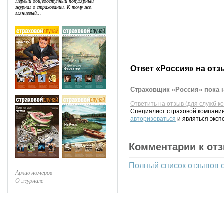
Первый общедоступный популярный
журнал о страховании. К тому же,
глянцевый...
Ответ «Россия» на отз
Страховщик «Россия» пока н
Ответить на отзыв (для служб к
Специалист страховой компании
авторизоваться
и являться эксп
Комментарии к от
Полный список отзывов 
Архив номеров
О журнале