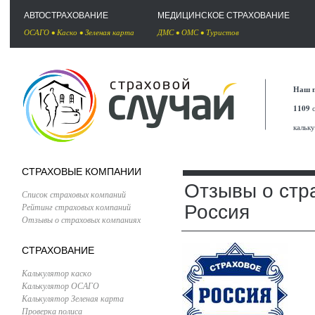
АВТОСТРАХОВАНИЕ
МЕДИЦИНСКОЕ СТРАХОВАНИЕ
ОСАГО
•
Каско
•
Зеленая карта
ДМС
•
ОМС
•
Туристов
Наш п
1109
с
кальк
СТРАХОВЫЕ КОМПАНИИ
Отзывы о стр
Список страховых компаний
Рейтинг страховых компаний
Россия
Отзывы о страховых компаниях
СТРАХОВАНИЕ
Калькулятор каско
Калькулятор ОСАГО
Калькулятор Зеленая карта
Проверка полиса