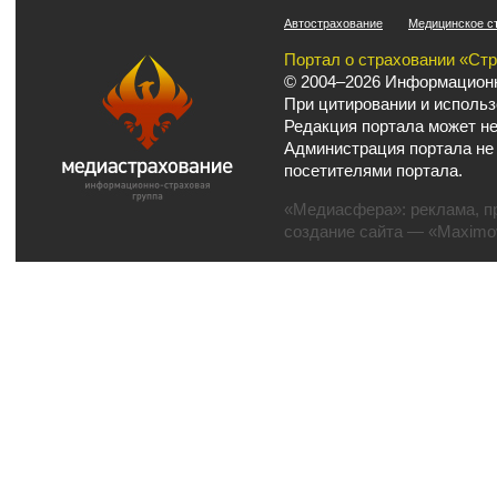
Автострахование
Медицинское с
Портал о страховании «Ст
© 2004–2026 Информационн
При цитировании и использ
Редакция портала может не
Администрация портала не
посетителями портала.
«Медиасфера»:
реклама
,
п
создание сайта
— «Maximov