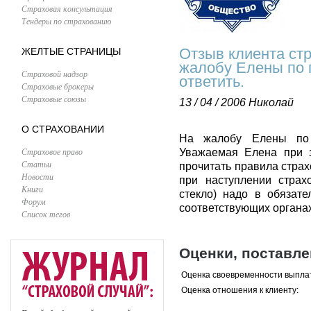
Страховая консультация
Тендеры по страхованию
Отзыв клиента ст
ЖЕЛТЫЕ СТРАНИЦЫ
жалобу Елены по 
Страховой надзор
ответить.
Страховые брокеры
Страховые союзы
13 / 04 / 2006
Николай
О СТРАХОВАНИИ
На жалобу Елены по п
Страховое право
Уважаемая Елена при з
Статьи
прочитать правила страх
Новости
при наступлении страх
Книги
стекло) надо в обязат
Форум
соответствующих органах
Список тегов
Оценки, поставл
Оценка своевременности выпла
Оценка отношения к клиенту: