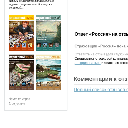
Первый общедоступный популярный
журнал о страховании. К тому же,
глянцевый...
Ответ «Россия» на отз
Страховщик «Россия» пока н
Ответить на отзыв (для служб к
Специалист страховой компании
авторизоваться
и являться эксп
Комментарии к от
Полный список отзывов 
Архив номеров
О журнале