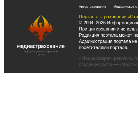
Автострахование
Медицинское с
Портал о страховании «Ст
© 2004–2026 Информационн
При цитировании и использ
Редакция портала может не
Администрация портала не
посетителями портала.
«Медиасфера»:
реклама
,
п
создание сайта
— «Maximov