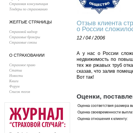
Страховая консультация
Тендеры по страхованию
Отзыв клиента стр
ЖЕЛТЫЕ СТРАНИЦЫ
о России сложило
Страховой надзор
Страховые брокеры
12 / 04 / 2006
Страховые союзы
А у нас о России слож
О СТРАХОВАНИИ
недвижимость по повыше
Страховое право
тех же ржавых труб отк
Статьи
сказав, что залив по
Новости
Вот так!
Книги
Форум
Список тегов
Оценки, поставл
Оценка соответствия размера в
Оценка своевременности выпла
Оценка отношения к клиенту: