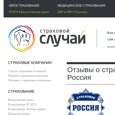
АВТОСТРАХОВАНИЕ
МЕДИЦИНСКОЕ СТРАХОВАНИЕ
ОСАГО
•
Каско
•
Зеленая карта
ДМС
•
ОМС
•
Туристов
Наш п
1109
с
кальк
СТРАХОВЫЕ КОМПАНИИ
Отзывы о стр
Список страховых компаний
Рейтинг страховых компаний
Россия
Отзывы о страховых компаниях
СТРАХОВАНИЕ
Калькулятор каско
Калькулятор ОСАГО
Калькулятор Зеленая карта
Проверка полиса