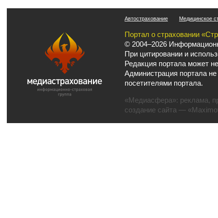
Автострахование
Медицинское с
Портал о страховании «Ст
© 2004–2026 Информационн
При цитировании и использ
Редакция портала может не
Администрация портала не
посетителями портала.
«Медиасфера»:
реклама
,
п
создание сайта
— «Maximov