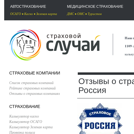
АВТОСТРАХОВАНИЕ
МЕДИЦИНСКОЕ СТРАХОВАНИЕ
ОСАГО
•
Каско
•
Зеленая карта
ДМС
•
ОМС
•
Туристов
Наш п
1109
с
кальк
СТРАХОВЫЕ КОМПАНИИ
Отзывы о стр
Список страховых компаний
Рейтинг страховых компаний
Россия
Отзывы о страховых компаниях
СТРАХОВАНИЕ
Калькулятор каско
Калькулятор ОСАГО
Калькулятор Зеленая карта
Проверка полиса