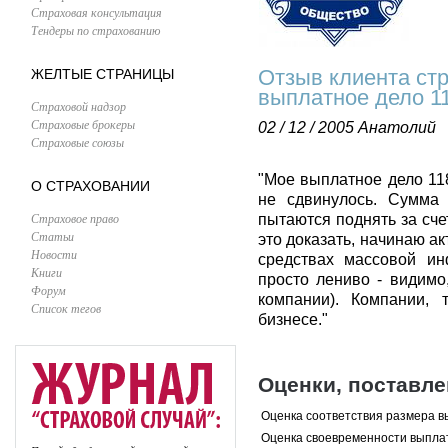
Страховая консультация
Тендеры по страхованию
Отзыв клиента ст
ЖЕЛТЫЕ СТРАНИЦЫ
выплатное дело 11
Страховой надзор
Страховые брокеры
02 / 12 / 2005
Анатолий
Страховые союзы
"Мое выплатное дело 118
О СТРАХОВАНИИ
не сдвинулось. Сумма 
Страховое право
пытаются поднять за сче
Статьи
это доказать, начинаю а
Новости
средствах массовой ин
Книги
просто лениво - видимо
Форум
компании). Компании, 
Список тегов
бизнесе."
Оценки, поставл
Оценка соответствия размера в
Оценка своевременности выпла