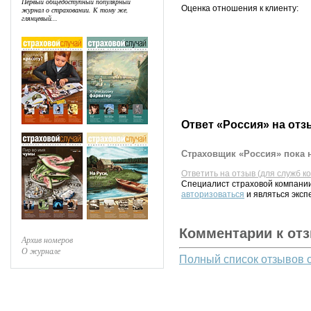
Первый общедоступный популярный
Оценка отношения к клиенту:
журнал о страховании. К тому же,
глянцевый...
Ответ «Россия» на отз
Страховщик «Россия» пока н
Ответить на отзыв (для служб к
Специалист страховой компании
авторизоваться
и являться эксп
Комментарии к от
Архив номеров
О журнале
Полный список отзывов 