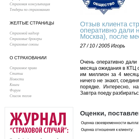
Страховая консультация
Тендеры по страхованию
Отзыв клиента ст
ЖЕЛТЫЕ СТРАНИЦЫ
оперативно дали 
Страховой надзор
Москва), после м
Страховые брокеры
Страховые союзы
27 / 10 / 2005
Игорь
О СТРАХОВАНИИ
Очень оперативно дали 
Страховое право
месяца ожидания в КТЦ о
Статьи
им миллион за 4 месяца
Новости
ничего не знают, соедин
Книги
порядке. Интересно, н
Форум
Завтра поеду разбираться
Список тегов
Оценки, поставл
Оценка своевременности выпла
Оценка отношения к клиенту: