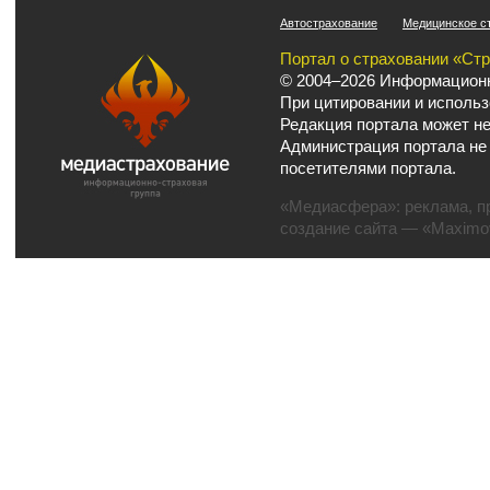
Автострахование
Медицинское с
Портал о страховании «Ст
© 2004–2026 Информационн
При цитировании и использ
Редакция портала может не
Администрация портала не
посетителями портала.
«Медиасфера»:
реклама
,
п
создание сайта
— «Maximov