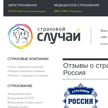
АВТОСТРАХОВАНИЕ
МЕДИЦИНСКОЕ СТРАХОВАНИЕ
ОСАГО
•
Каско
•
Зеленая карта
ДМС
•
ОМС
•
Туристов
Наш п
1109
с
кальк
СТРАХОВЫЕ КОМПАНИИ
Отзывы о стр
Список страховых компаний
Рейтинг страховых компаний
Россия
Отзывы о страховых компаниях
СТРАХОВАНИЕ
Калькулятор каско
Калькулятор ОСАГО
Калькулятор Зеленая карта
Проверка полиса