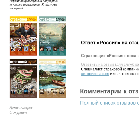
Первый общедоступный популярный
журнал о страховании. К тому же,
глянцевый...
Ответ «Россия» на отз
Страховщик «Россия» пока н
Ответить на отзыв (для служб к
Специалист страховой компании
авторизоваться
и являться эксп
Комментарии к от
Полный список отзывов 
Архив номеров
О журнале