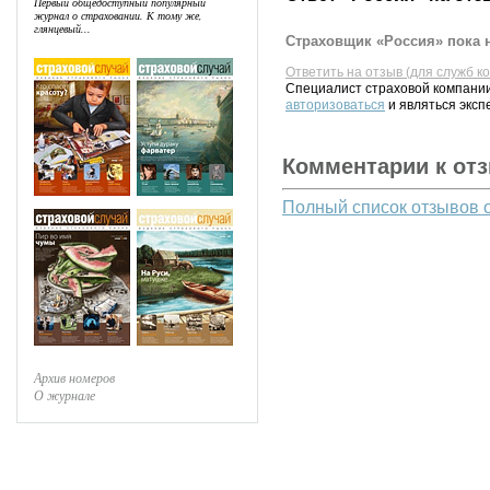
Первый общедоступный популярный
журнал о страховании. К тому же,
глянцевый...
Страховщик «Россия» пока н
Ответить на отзыв (для служб к
Специалист страховой компании
авторизоваться
и являться эксп
Комментарии к от
Полный список отзывов 
Архив номеров
О журнале