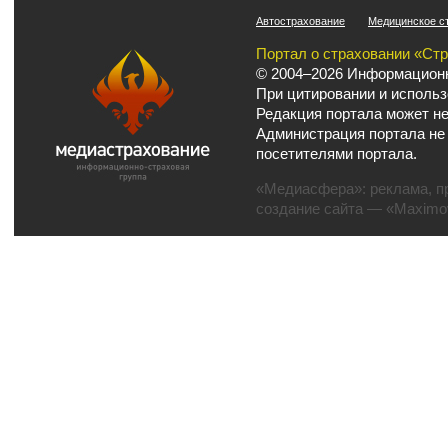
Автострахование
Медицинское с
Портал о страховании «Ст
© 2004–2026 Информационн
При цитировании и использ
Редакция портала может не
Администрация портала не
посетителями портала.
«Медиасфера»:
реклама
,
п
создание сайта
— «Maximov