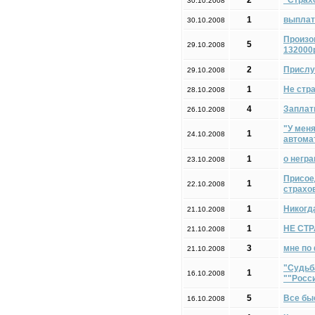
2
"Страх
30.10.2008
1
выплат
30.10.2008
Произо
5
29.10.2008
132000
2
Прислу
29.10.2008
1
Не стра
28.10.2008
4
Заплат
26.10.2008
"У мен
1
24.10.2008
автома
1
о негр
23.10.2008
Присое
1
22.10.2008
страхов
1
Никогда
21.10.2008
1
НЕ СТ
21.10.2008
3
мне по 
21.10.2008
"Судьб
1
16.10.2008
""Росс
5
Все бы
16.10.2008