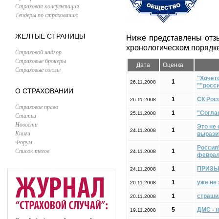
Страховая консультация
Тендеры по страхованию
ЖЕЛТЫЕ СТРАНИЦЫ
Ниже представлены отз
хронологическом порядке
Страховой надзор
Страховые брокеры
Дата
Оценка
Страховые союзы
"Хочет
1
26.11.2008
""росс
О СТРАХОВАНИИ
1
СК Росс
26.11.2008
Страховое право
1
"Согла
25.11.2008
Статьи
Новости
Это не 
1
24.11.2008
Книги
вырази
Форум
Россия!
Список тегов
1
24.11.2008
февраля
1
ПРИЗЫВ
24.11.2008
1
уже не 
20.11.2008
1
страши
20.11.2008
5
ДМС - н
19.11.2008