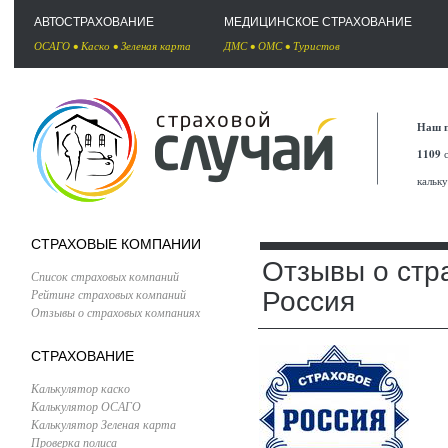
АВТОСТРАХОВАНИЕ
МЕДИЦИНСКОЕ СТРАХОВАНИЕ
ОСАГО
•
Каско
•
Зеленая карта
ДМС
•
ОМС
•
Туристов
Наш п
1109
с
кальк
СТРАХОВЫЕ КОМПАНИИ
Отзывы о стр
Список страховых компаний
Рейтинг страховых компаний
Россия
Отзывы о страховых компаниях
СТРАХОВАНИЕ
Калькулятор каско
Калькулятор ОСАГО
Калькулятор Зеленая карта
Проверка полиса