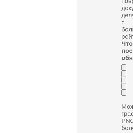
пов
док
дел
с 
бол
рей
Чт
по
обя
Мо
гра
PNG
бол