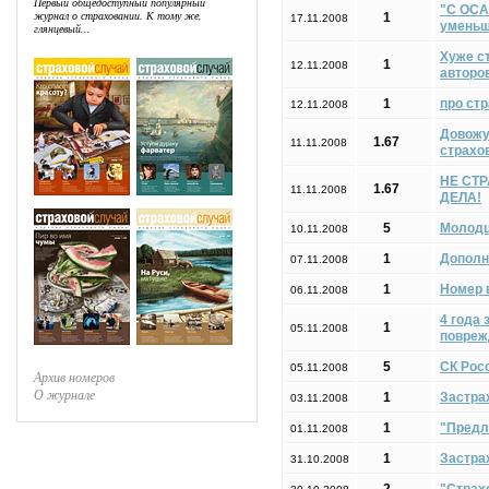
Первый общедоступный популярный
"С ОСА
журнал о страховании. К тому же,
1
17.11.2008
уменьш
глянцевый...
Хуже ст
1
12.11.2008
авторо
1
про ст
12.11.2008
Довожу
1.67
11.11.2008
страхо
НЕ СТ
1.67
11.11.2008
ДЕЛА!
5
Молод
10.11.2008
1
Дополн
07.11.2008
1
Номер 
06.11.2008
4 года 
1
05.11.2008
повреж
5
СК Рос
05.11.2008
Архив номеров
О журнале
1
Застрах
03.11.2008
1
"Предл
01.11.2008
1
Застра
31.10.2008