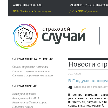
АВТОСТРАХОВАНИЕ
МЕДИЦИНСКОЕ СТРАХОВ
ОСАГО
•
Каско
•
Зеленая карта
ДМС
•
ОМС
•
Туристов
СТРАХОВЫЕ КОМПАНИИ
Новости ст
Список страховых компаний
Рейтинг страховых компаний
30.04.2026
Отзывы о страховых компаниях
В Госдуме планиру
СТРАХОВАНИЕ
Страхование в России
,
авт
Калькулятор каско
В центре внимания закон
Калькулятор ОСАГО
деятельность связана с по
Калькулятор Зеленая карта
инициативы, озвученные в 
социальных последствий.
Проверка полиса