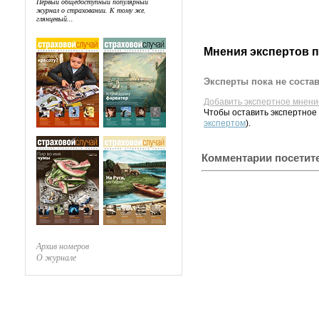
Первый общедоступный популярный
журнал о страховании. К тому же,
глянцевый...
Мнения экспертов 
Эксперты пока не соста
Добавить экспертное мнени
Чтобы оставить экспертное
экспертом
).
Комментарии посетит
Архив номеров
О журнале