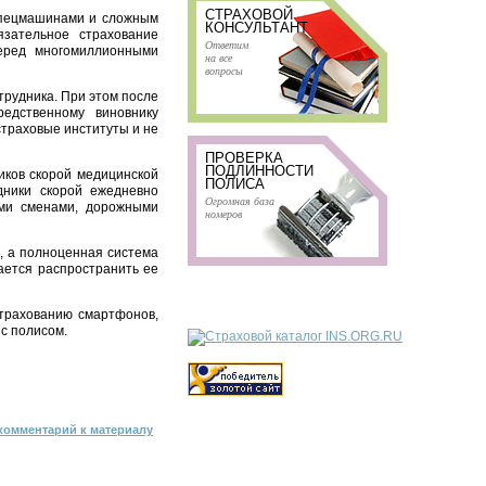
СТРАХОВОЙ
 спецмашинами и сложным
КОНСУЛЬТАНТ
зательное страхование
Ответим
перед многомиллионными
на все
вопросы
трудника. При этом после
едственному виновнику
страховые институты и не
ПРОВЕРКА
ПОДЛИННОСТИ
иков скорой медицинской
ПОЛИСА
дники скорой ежедневно
Огромная база
ыми сменами, дорожными
номеров
, а полноценная система
ается распространить ее
страхованию смартфонов,
 с полисом.
комментарий к материалу