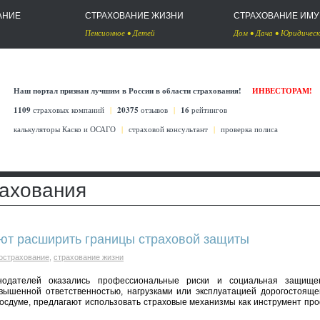
АНИЕ
СТРАХОВАНИЕ ЖИЗНИ
СТРАХОВАНИЕ ИМ
Пенсионное
•
Детей
Дом
•
Дача
•
Юридическ
Наш портал признан лучшим в России в области страхования!
ИНВЕСТОРАМ!
1109
страховых компаний
|
20375
отзывов
|
16
рейтингов
калькуляторы Каско
и
ОСАГО
|
страховой консультант
|
проверка полиса
рахования
ют расширить границы страховой защиты
острахование
,
страхование жизни
одателей оказались профессиональные риски и социальная защищен
вышенной ответственностью, нагрузками или эксплуатацией дорогостояще
Госдуме, предлагают использовать страховые механизмы как инструмент пр