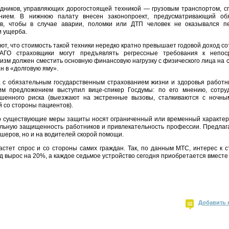
удников, управляющих дорогостоящей техникой — грузовым транспортом,
ием. В нижнюю палату внесен законопроект, предусматривающий обя
ов, чтобы в случае аварии, поломки или ДТП человек не оказывался 
и ущерба.
т, что стоимость такой техники нередко кратно превышает годовой доход со
ГО страховщики могут предъявлять регрессные требования к непоср
зм должен сместить основную финансовую нагрузку с физического лица на 
н в «долговую яму».
 с обязательным государственным страхованием жизни и здоровья работн
м предложением выступил вице-спикер Госдумы: по его мнению, сотру
шенного риска (выезжают на экстренные вызовы, сталкиваются с ночн
 со стороны пациентов).
о существующие меры защиты носят ограниченный или временный характер
льную защищенность работников и привлекательность профессии. Предлаг
дшеров, но и на водителей скорой помощи.
стет спрос и со стороны самих граждан. Так, по данным МТС, интерес к 
од вырос на 20%, а каждое седьмое устройство сегодня приобретается вместе
Добавить 