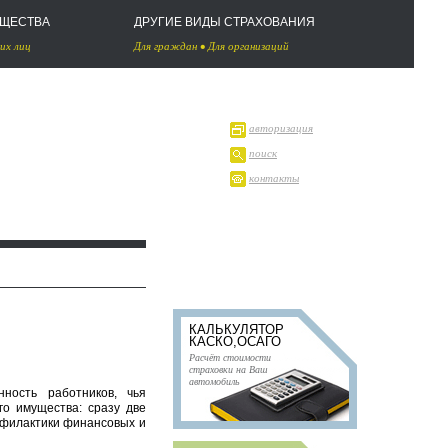
УЩЕСТВА
ДРУГИЕ ВИДЫ СТРАХОВАНИЯ
их лиц
Для граждан
•
Для организаций
авторизация
поиск
контакты
КАЛЬКУЛЯТОР
КАСКО,ОСАГО
Расчёт стоимости
страховки на Ваш
автомобиль
ность работников, чья
го имущества: сразу две
офилактики финансовых и