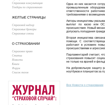
Страховая консультация
Одна из них касается сотр
Тендеры по страхованию
промышленным оборудован
ответственности работник
требованиями о возмещени
ЖЕЛТЫЕ СТРАНИЦЫ
Авторы инициативы указываю
выплат по каско или ОСА
Страховой надзор
происшествия. Новый механи
Страховые брокеры
допускать попадания гражда
Страховые союзы
Вторая инициатива связана
помощи. С соответствующи
О СТРАХОВАНИИ
работают в условиях повы
происшествиями и агрессией
Страховое право
Парламентарий считает, чт
Статьи
страхования повысит социа
Новости
не только на врачей и фель
Книги
Форум
На добровольную защиту ра
ноутбуков и планшетов за г
Список тегов
Все Новости о страховании