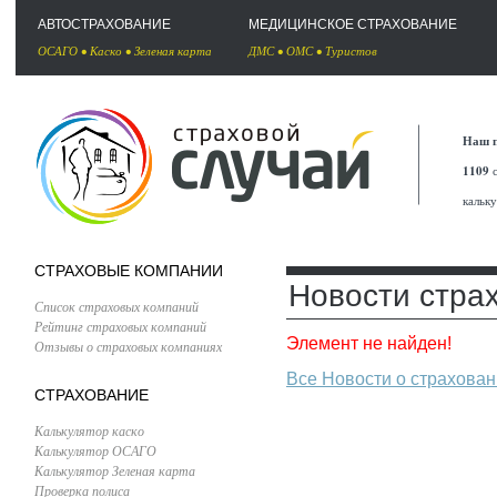
АВТОСТРАХОВАНИЕ
МЕДИЦИНСКОЕ СТРАХОВАНИЕ
ОСАГО
•
Каско
•
Зеленая карта
ДМС
•
ОМС
•
Туристов
Наш п
1109
с
кальк
СТРАХОВЫЕ КОМПАНИИ
Новости стра
Список страховых компаний
Рейтинг страховых компаний
Элемент не найден!
Отзывы о страховых компаниях
Все Новости о страхова
СТРАХОВАНИЕ
Калькулятор каско
Калькулятор ОСАГО
Калькулятор Зеленая карта
Проверка полиса