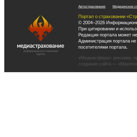
Автострахование
Медицинское с
Портал о страховании «Ст
© 2004–2026 Информационн
При цитировании и использ
Редакция портала может не
Администрация портала не
посетителями портала.
«Медиасфера»:
реклама
,
п
создание сайта
— «Maximov