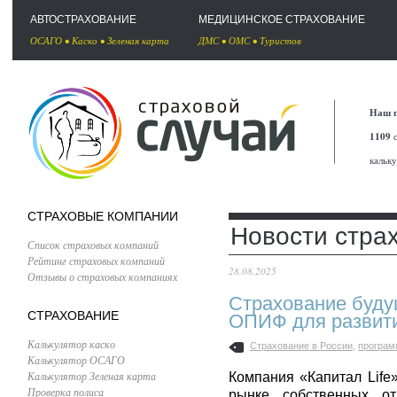
АВТОСТРАХОВАНИЕ
МЕДИЦИНСКОЕ СТРАХОВАНИЕ
ОСАГО
•
Каско
•
Зеленая карта
ДМС
•
ОМС
•
Туристов
Наш п
1109
с
кальк
СТРАХОВЫЕ КОМПАНИИ
Новости стра
Список страховых компаний
Рейтинг страховых компаний
28.08.2025
Отзывы о страховых компаниях
Страхование будущ
СТРАХОВАНИЕ
ОПИФ для развит
Калькулятор каско
Страхование в России
,
програм
Калькулятор ОСАГО
Калькулятор Зеленая карта
Компания «Капитал Life
Проверка полиса
рынке собственных от