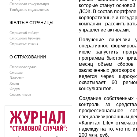
Страховая консультация
которые станут основой
Тендеры по страхованию
ДСЖ. В состав портфелей
корпоративные и государ
ЖЕЛТЫЕ СТРАНИЦЫ
компании рассчитыват
управление активами.
Страховой надзор
Страховые брокеры
Получение лицензии 
Страховые союзы
оперативное формирова
июле запустить прог
О СТРАХОВАНИИ
программа быстро прив
месяц объем сборов 
Страховое право
заключенных договоров 
Статьи
ведется через широкую
Новости
охватывает 60 реги
Книги
консультантов.
Форум
Список тегов
Создание собственных 
контроль за средств
профессиональное с
специализированным де
«Капитал Life» отмеча
надежду на то, что по и
200 млн. руб.