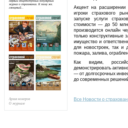
Первый общедоступный популярный
журнал о страховании. К тому же,
Акцент на расширении 
глянцевый...
игроки страхового ры
запуске услуги страх
стоимости — до 50 млн
производится онлайн че
только конструктивные 
имущество и ответствен
для новостроек, так и 
пожара, залива, ограбле
Как видим, россий
демонстрировать активно
— от долгосрочных инве
до современных решений
Архив номеров
Все Новости о страхова
О журнале