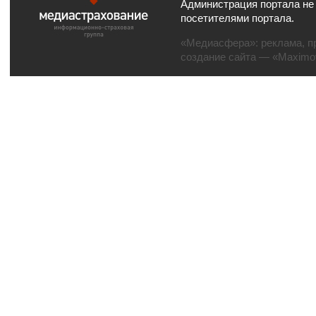
Администрация портала не
посетителями портала.
«Медиасфера»:
реклама
,
п
создание сайта
— «Maximov