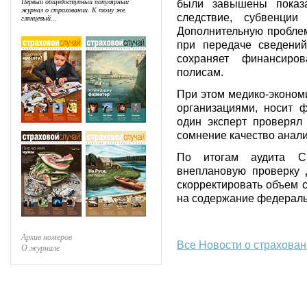
Первый общедоступный популярный
были завышены показа
журнал о страховании. К тому же,
следствие, субвенции
глянцевый...
Дополнительную проблем
при передаче сведений
сохраняет финансиро
полисам.
При этом медико-эконом
организациями, носит 
один эксперт проверял
сомнение качество анали
По итогам аудита Сч
внеплановую проверку 
скорректировать объем с
на содержание федераль
Архив номеров
Все Новости о страхова
О журнале