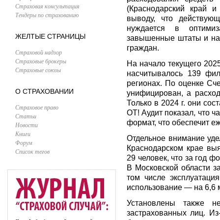
Страховая консультация
(Краснодарский край и
Тендеры по страхованию
выводу, что действую
нуждается в оптими
ЖЕЛТЫЕ СТРАНИЦЫ
завышенные штаты и на
граждан.
Страховой надзор
Страховые брокеры
На начало текущего 2025
Страховые союзы
насчитывалось 139 фил
регионах. По оценке Сч
О СТРАХОВАНИИ
унифицирован, а расхо
Только в 2024 г. они сос
Страховое право
ОТ! Аудит показал, что 
Статьи
формат, что обеспечит е
Новости
Книги
Отдельное внимание уде
Форум
Краснодарском крае вы
Список тегов
29 человек, что за год 
В Московской области з
том числе эксплуатаци
использование — на 6,6 м
Установлены также не
застрахованных лиц. Из