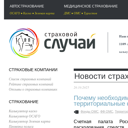
АВТОСТРАХОВАНИЕ
МЕДИЦИНСКОЕ СТРАХОВАНИЕ
ОСАГО
•
Каско
•
Зеленая карта
ДМС
•
ОМС
•
Туристов
Наш п
1109
с
кальк
СТРАХОВЫЕ КОМПАНИИ
Новости стра
Список страховых компаний
Рейтинг страховых компаний
20.10.2025
Отзывы о страховых компаниях
Почему необходим
СТРАХОВАНИЕ
территориальные
Калькулятор каско
Фонды ОМС
,
ФФ ОМС
,
Террито
Калькулятор ОСАГО
Калькулятор Зеленая карта
Счетная палата Рос
Проверка полиса
расходования средств