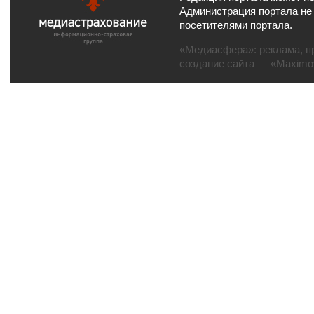
Администрация портала не
посетителями портала.
«Медиасфера»:
реклама
,
п
создание сайта
— «Maximov